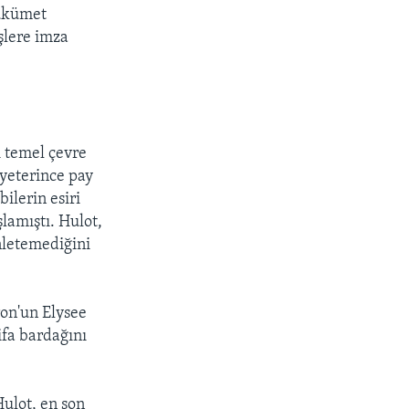
Hükümet
şlere imza
i temel çevre
 yeterince pay
ilerin esiri
lamıştı. Hulot,
nletemediğini
ron'un Elysee
ifa bardağını
Hulot, en son