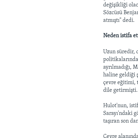
değişikliği ol
Sözcüsü Benja
atmıştı" dedi.
Neden istifa et
Uzun süredir, 
politikalarınd
ayrılmadığı, Ma
haline geldiği
çevre eğitimi,
dile getirmişti.
Hulot'nun, ist
Sarayı'ndaki g
taşıran son dam
Çevre alanında