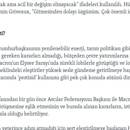
acak ama acil bir değişim olmayacak" ifadeleri kullanıldı. 
min Griveaux, "Gitmesinden dolayı üzgünüm. Çok önemli i
ti?
cumhurbaşkanının yenilenebilir enerji, tarım politikası gib
a gereken kararları almadığı, bütçeden çevre yatırımlarına
cron'un Elysee Sarayı'nda sürekli lobilerle görüştüğü ve lob
 şeklindeki eleştiriler yüksek sesle gündeme getirilmeye baş
 tarımda 'pestisid' kullanımı gibi pek çok konuda sözünü di
ifasından bir gün önce Avcılar Federasyonu Başkanı ile Mac
örüşmesine eşlik etmesinin ve burada alınan kararların, ist
la olduğu belirtiliyor.
 yeterince adım atmadığı için sert eleştirilmeye başlanan 