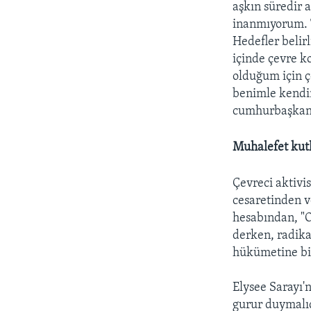
aşkın süredir 
inanmıyorum. T
Hedefler belir
içinde çevre 
olduğum için ç
benimle kendim
cumhurbaşkanı
Muhalefet kut
Çevreci aktivi
cesaretinden v
hesabından, "O
derken, radika
hükümetine bir
Elysee Sarayı'
gurur duymalıd