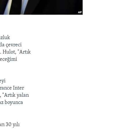
uzluk
da çevreci
 Hulot, "Artık
leceğimi
eyi
rance Inter
, "Artık yalan
yaz boyunca
rı 30 yılı