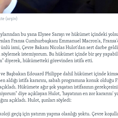
te (arşiv)
aylarından bu yana Elysee Sarayı ve hükümet içindeki yols
arsılan Fransa Cumhurbaşkanı Emmanuel Macron'a, Fransa'
ünlü ismi, Çevre Bakanı Nicolas Hulot'dan sert darbe geldi.
 söylemek istemiyorum. Bu hükümet içinde bir şey yapabi
diyerek, hükümetteki görevinden istifa etti.
 ve Başbakan Edouard Philippe dahil hükümet içinde kims
en aldığı istifa kararını, sabah programına konuk olduğu F
çıkladı. Hükümete ağır şok yaşatan istifasının gerekçesini
iyorum" diye açıklayan Hulot, 'hayatının en zor kararını' 
ını açıkladı. Hulot, şunları söyledi:
koloji geçiş için yatırım yapma olasılığı yoktu. Çevre koşulla