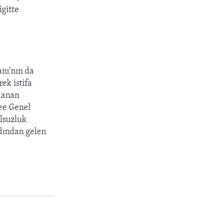
gitte
anı'nın da
ek istifa
rlanan
ee Genel
olsuzluk
rdından gelen