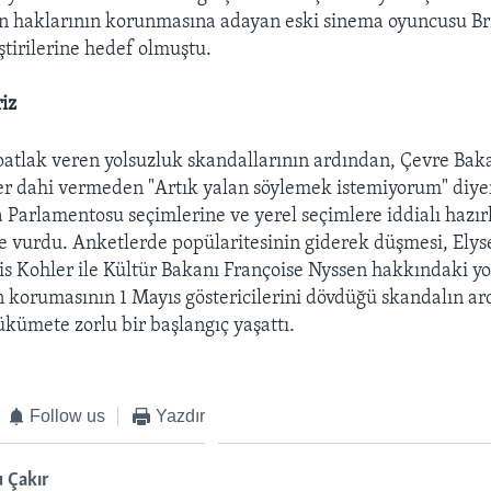
n haklarının korunmasına adayan eski sinema oyuncusu Bri
ştirilerine hedef olmuştu.
riz
 patlak veren yolsuzluk skandallarının ardından, Çevre Bak
r dahi vermeden "Artık yalan söylemek istemiyorum" diyer
 Parlamentosu seçimlerine ve yerel seçimlere iddialı hazı
 vurdu. Anketlerde popülaritesinin giderek düşmesi, Elys
is Kohler ile Kültür Bakanı Françoise Nyssen hakkındaki y
ın korumasının 1 Mayıs göstericilerini dövdüğü skandalın a
hükümete zorlu bir başlangıç yaşattı.
Follow us
Yazdır
 Çakır