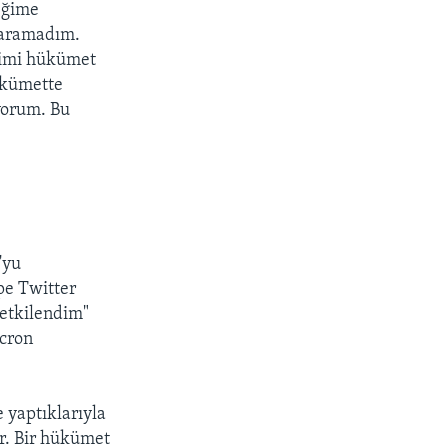
ceğime
aşaramadım.
ndimi hükümet
ükümette
iyorum. Bu
'yu
pe Twitter
 etkilendim"
acron
 yaptıklarıyla
ir. Bir hükümet