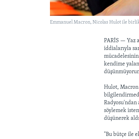
Emmanuel Macron, Nicolas Hulot ile birlik
PARİS —
Yaz 
iddialarıyla s
mücadelesinin 
kendime yalan
düşünmüyorum" 
Hulot, Macron
bilgilendirmed
Radyosu'ndan a
söylemek istem
düşünerek aldığ
"Bu bütçe ile e