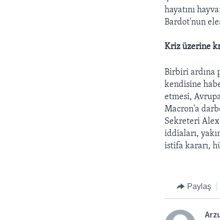
hayatını hayva
Bardot'nun ele
Kriz üzerine k
Birbiri ardına
kendisine habe
etmesi, Avrupa
Macron'a darbe
Sekreteri Alex
iddiaları, yak
istifa kararı, 
Paylaş
Arzu