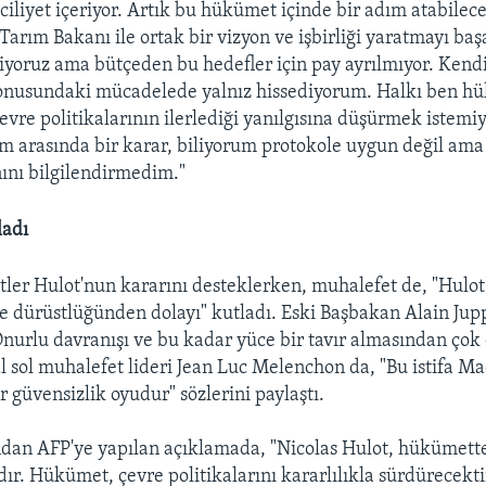
aciliyet içeriyor. Artık bu hükümet içinde bir adım atabile
arım Bakanı ile ortak bir vizyon ve işbirliği yaratmayı b
liyoruz ama bütçeden bu hedefler için pay ayrılmıyor. Ke
konusundaki mücadelede yalnız hissediyorum. Halkı ben h
evre politikalarının ilerlediği yanılgısına düşürmek istem
 arasında bir karar, biliyorum protokole uygun değil ama
nı bilgilendirmedim."
ladı
stler Hulot'nun kararını desteklerken, muhalefet de, "Hulot
e dürüstlüğünden dolayı" kutladı. Eski Başbakan Alain Jup
nurlu davranışı ve bu kadar yüce bir tavır almasından çok
l sol muhalefet lideri Jean Luc Melenchon da, "Bu istifa M
 güvensizlik oyudur" sözlerini paylaştı.
ndan AFP'ye yapılan açıklamada, "Nicolas Hulot, hükümette
ır. Hükümet, çevre politikalarını kararlılıkla sürdürecekt