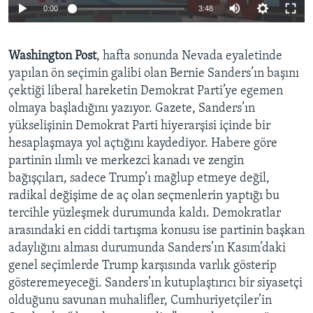
0:00
3:48
BIZI TAKIP EDIN
HAYATTAN
SANAT
Washington Post
, hafta sonunda Nevada eyaletinde
yapılan ön seçimin galibi olan Bernie Sanders’ın başını
Diller
çektiği liberal hareketin Demokrat Parti’ye egemen
olmaya başladığını yazıyor. Gazete, Sanders’ın
yükselişinin Demokrat Parti hiyerarşisi içinde bir
hesaplaşmaya yol açtığını kaydediyor. Habere göre
partinin ılımlı ve merkezci kanadı ve zengin
bağışçıları, sadece Trump’ı mağlup etmeye değil,
radikal değişime de aç olan seçmenlerin yaptığı bu
tercihle yüzleşmek durumunda kaldı. Demokratlar
arasındaki en ciddi tartışma konusu ise partinin başkan
adaylığını alması durumunda Sanders’ın Kasım’daki
genel seçimlerde Trump karşısında varlık gösterip
gösteremeyeceği. Sanders’ın kutuplaştırıcı bir siyasetçi
olduğunu savunan muhalifler, Cumhuriyetçiler’in