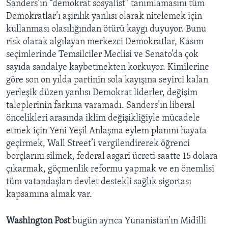
Sanders’ın “demokrat sosyalist” tanımlamasını tüm
Demokratlar’ı aşırılık yanlısı olarak nitelemek için
kullanması olasılığından ötürü kaygı duyuyor. Bunu
risk olarak algılayan merkezci Demokratlar, Kasım
seçimlerinde Temsilciler Meclisi ve Senato’da çok
sayıda sandalye kaybetmekten korkuyor. Kimilerine
göre son on yılda partinin sola kayışına seyirci kalan
yerleşik düzen yanlısı Demokrat liderler, değişim
taleplerinin farkına varamadı. Sanders’ın liberal
öncelikleri arasında iklim değişikliğiyle mücadele
etmek için Yeni Yeşil Anlaşma eylem planını hayata
geçirmek, Wall Street’i vergilendirerek öğrenci
borçlarını silmek, federal asgari ücreti saatte 15 dolara
çıkarmak, göçmenlik reformu yapmak ve en önemlisi
tüm vatandaşları devlet destekli sağlık sigortası
kapsamına almak var.
Washington Post
bugün ayrıca Yunanistan’ın Midilli