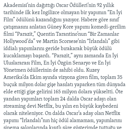
Akademisi’nin dağıttığı Oscar Ödülleri’nin 92 yıllık
tarihinde ilk kez İngilizce olmayan bir yapımın “En İyi
Film” ödülünü kazandığını yazıyor. Habere göre sınıf
çatışmasını anlatan Güney Kore yapımı komedi-gerilim
filmi “Parazit,” Quentin Tarantino’nun “Bir Zamanlar
Hollywood’da” ve Martin Scorsese’nin “İrlandalı” gibi
iddialı yapımlarını geride bırakarak büyük ödülü
kucaklamayı başardı. “Parazit,” aynı zamanda En İyi
Uluslararası Film, En İyi Özgün Senaryo ve En İyi
Yönetmen ödüllerinin de sahibi oldu. Kuzey
Amerika’da Ekim ayında vizyona giren film, toplam 35
buçuk milyon dolar gişe hasılatı yaparken tüm dünyada
elde ettiği gişe gelirini 165 milyon dolara yükseltti. Öte
yandan yapımları toplam 24 dalda Oscar adayı olan
streaming devi Netflix, bu yılın en büyük kaybedeni
olarak niteleniyor. On dalda Oscar’a aday olan Netflix
yapımı “İrlandalı”nın hiç ödül alamaması, yapımlarını
sinema salonlarında kısıtlı süre gösterimde tuttuğu ve