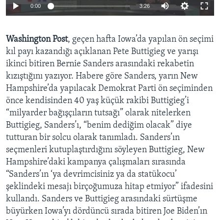
0:00
3:26
BIZI TAKIP EDIN
HAYATTAN
SANAT
Washington Post
, geçen hafta Iowa’da yapılan ön seçimi
kıl payı kazandığı açıklanan Pete Buttigieg ve yarışı
Diller
ikinci bitiren Bernie Sanders arasındaki rekabetin
kızıştığını yazıyor. Habere göre Sanders, yarın New
Hampshire’da yapılacak Demokrat Parti ön seçiminden
önce kendisinden 40 yaş küçük rakibi Buttigieg’i
“milyarder bağışçıların tutsağı” olarak nitelerken
Buttigieg, Sanders’ı, “benim dediğim olacak” diye
tutturan bir solcu olarak tanımladı. Sanders’ın
seçmenleri kutuplaştırdığını söyleyen Buttigieg, New
Hampshire’daki kampanya çalışmaları sırasında
“Sanders’ın ‘ya devrimcisiniz ya da statükocu’
şeklindeki mesajı birçoğumuza hitap etmiyor” ifadesini
kullandı. Sanders ve Buttigieg arasındaki sürtüşme
büyürken Iowa’yı dördüncü sırada bitiren Joe Biden’ın