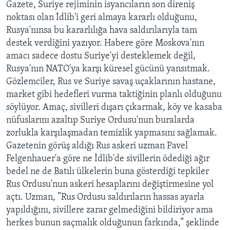
Gazete, Suriye rejiminin isyancıların son direniş
noktası olan İdlib'i geri almaya kararlı olduğunu,
Rusya'nınsa bu kararlılığa hava saldırılarıyla tam
destek verdiğini yazıyor. Habere göre Moskova'nın
amacı sadece dostu Suriye'yi desteklemek değil,
Rusya'nın NATO'ya karşı küresel gücünü yansıtmak.
Gözlemciler, Rus ve Suriye savaş uçaklarının hastane,
market gibi hedefleri vurma taktiğinin planlı olduğunu
söylüyor. Amaç, sivilleri dışarı çıkarmak, köy ve kasaba
nüfuslarını azaltıp Suriye Ordusu'nun buralarda
zorlukla karşılaşmadan temizlik yapmasını sağlamak.
Gazetenin görüş aldığı Rus askeri uzman Pavel
Felgenhauer'a göre ne İdlib'de sivillerin ödediği ağır
bedel ne de Batılı ülkelerin buna gösterdiği tepkiler
Rus Ordusu'nun askeri hesaplarını değiştirmesine yol
açtı. Uzman, ”Rus Ordusu saldırıların hassas ayarla
yapıldığını, sivillere zarar gelmediğini bildiriyor ama
herkes bunun saçmalık olduğunun farkında,” şeklinde