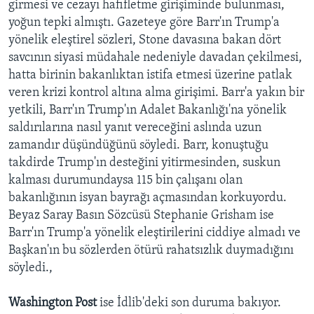
girmesi ve cezayı hafifletme girişiminde bulunması,
yoğun tepki almıştı. Gazeteye göre Barr'ın Trump'a
yönelik eleştirel sözleri, Stone davasına bakan dört
savcının siyasi müdahale nedeniyle davadan çekilmesi,
hatta birinin bakanlıktan istifa etmesi üzerine patlak
veren krizi kontrol altına alma girişimi. Barr'a yakın bir
yetkili, Barr'ın Trump'ın Adalet Bakanlığı'na yönelik
saldırılarına nasıl yanıt vereceğini aslında uzun
zamandır düşündüğünü söyledi. Barr, konuştuğu
takdirde Trump'ın desteğini yitirmesinden, suskun
kalması durumundaysa 115 bin çalışanı olan
bakanlığının isyan bayrağı açmasından korkuyordu.
Beyaz Saray Basın Sözcüsü Stephanie Grisham ise
Barr'ın Trump'a yönelik eleştirilerini ciddiye almadı ve
Başkan'ın bu sözlerden ötürü rahatsızlık duymadığını
söyledi.,
Washington Post
ise İdlib'deki son duruma bakıyor.