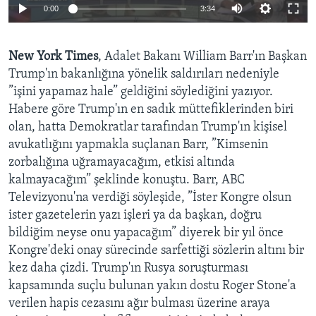
0:00
3:34
BIZI TAKIP EDIN
HAYATTAN
SANAT
New York Times
, Adalet Bakanı William Barr'ın Başkan
Trump'ın bakanlığına yönelik saldırıları nedeniyle
Diller
”işini yapamaz hale” geldiğini söylediğini yazıyor.
Habere göre Trump'ın en sadık müttefiklerinden biri
olan, hatta Demokratlar tarafından Trump'ın kişisel
avukatlığını yapmakla suçlanan Barr, ”Kimsenin
zorbalığına uğramayacağım, etkisi altında
kalmayacağım” şeklinde konuştu. Barr, ABC
Televizyonu'na verdiği söyleşide, ”İster Kongre olsun
ister gazetelerin yazı işleri ya da başkan, doğru
bildiğim neyse onu yapacağım” diyerek bir yıl önce
Kongre'deki onay sürecinde sarfettiği sözlerin altını bir
kez daha çizdi. Trump'ın Rusya soruşturması
kapsamında suçlu bulunan yakın dostu Roger Stone'a
verilen hapis cezasını ağır bulması üzerine araya