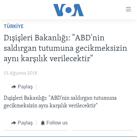
Erişilebilirlik
Ana
içeriğe
TÜRKİYE
geç
HABERLER
Ana
Dışişleri Bakanlığı: "ABD'nin
PROGRAMLAR
TÜRKİYE
navigasyona
saldırgan tutumuna gecikmeksizin
geç
UKRAYNA KRİZİ
AMERİKA
AMERİKA'DA YAŞAM
aynı karşılık verilecektir"
Aramaya
YAPAY ZEKA
ORTADOĞU
geç
01 Ağustos 2018
YORUMLAR
AVRUPA
Paylaş
AMERIKA'YA ÖZEL
ULUSLARARASI
Dışişleri Bakanlığı: "ABD'nin saldırgan tutumuna
İNGİLİZCE DERSLERİ
SAĞLIK
gecikmeksizin aynı karşılık verilecektir"
MULTİMEDYA
BİLİM VE TEKNOLOJİ
EKONOMİ
VİDEO GALERİ
Paylaş
Follow us
LEARNING ENGLISH
ÇEVRE
FOTO GALERİ