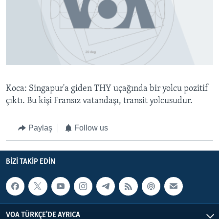
BIZI TAKIP EDIN
HAYATTAN
SANAT
Diller
Koca: Singapur'a giden THY uçağında bir yolcu pozitif
çıktı. Bu kişi Fransız vatandaşı, transit yolcusudur.
Paylaş
Follow us
BIZI TAKIP EDIN
VOA TÜRKÇE'DE AYRICA