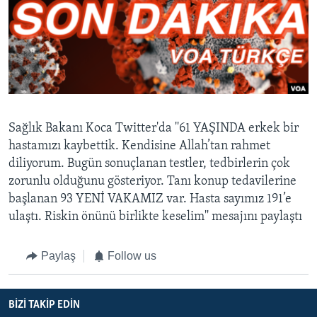
BIZI TAKIP EDIN
HAYATTAN
SANAT
Diller
Sağlık Bakanı Koca Twitter'da ''61 YAŞINDA erkek bir
hastamızı kaybettik. Kendisine Allah’tan rahmet
diliyorum. Bugün sonuçlanan testler, tedbirlerin çok
zorunlu olduğunu gösteriyor. Tanı konup tedavilerine
başlanan 93 YENİ VAKAMIZ var. Hasta sayımız 191’e
ulaştı. Riskin önünü birlikte keselim'' mesajını paylaştı
Paylaş
Follow us
BIZI TAKIP EDIN