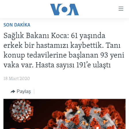
Erişilebilirlik
Ana
içeriğe
SON DAKIKA
geç
HABERLER
Ana
Sağlık Bakanı Koca: 61 yaşında
PROGRAMLAR
TÜRKİYE
navigasyona
erkek bir hastamızı kaybettik. Tanı
geç
UKRAYNA KRİZİ
AMERİKA
AMERİKA'DA YAŞAM
konup tedavilerine başlanan 93 yeni
Aramaya
YAPAY ZEKA
ORTADOĞU
geç
vaka var. Hasta sayısı 191’e ulaştı
YORUMLAR
AVRUPA
18 Mart 2020
AMERIKA'YA ÖZEL
ULUSLARARASI
Paylaş
İNGİLİZCE DERSLERİ
SAĞLIK
MULTİMEDYA
BİLİM VE TEKNOLOJİ
EKONOMİ
VİDEO GALERİ
LEARNING ENGLISH
ÇEVRE
FOTO GALERİ