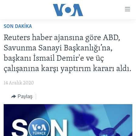
Erişilebilirlik
Ana
içeriğe
SON DAKIKA
geç
HABERLER
Ana
Reuters haber ajansına göre ABD,
PROGRAMLAR
TÜRKİYE
navigasyona
Savunma Sanayi Başkanlığı’na,
geç
UKRAYNA KRİZİ
AMERİKA
AMERİKA'DA YAŞAM
başkanı İsmail Demir'e ve üç
Aramaya
YAPAY ZEKA
ORTADOĞU
geç
çalışanına karşı yaptırım kararı aldı.
YORUMLAR
AVRUPA
14 Aralık 2020
AMERIKA'YA ÖZEL
ULUSLARARASI
Paylaş
İNGİLİZCE DERSLERİ
SAĞLIK
MULTİMEDYA
BİLİM VE TEKNOLOJİ
EKONOMİ
VİDEO GALERİ
LEARNING ENGLISH
ÇEVRE
FOTO GALERİ