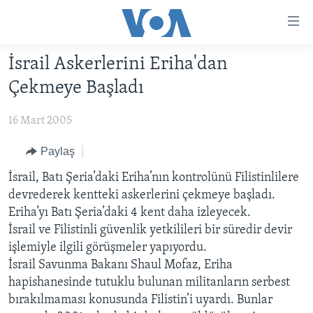
Erişilebilirlik
Ana
içeriğe
İsrail Askerlerini Eriha'dan
geç
HABERLER
Ana
Çekmeye Başladı
PROGRAMLAR
TÜRKİYE
navigasyona
geç
16 Mart 2005
UKRAYNA KRİZİ
AMERİKA
AMERİKA'DA YAŞAM
Aramaya
YAPAY ZEKA
ORTADOĞU
Paylaş
geç
YORUMLAR
AVRUPA
İsrail, Batı Şeria’daki Eriha’nın kontrolünü Filistinlilere
devrederek kentteki askerlerini çekmeye başladı.
AMERIKA'YA ÖZEL
ULUSLARARASI
Eriha’yı Batı Şeria’daki 4 kent daha izleyecek.
İNGİLİZCE DERSLERİ
SAĞLIK
İsrail ve Filistinli güvenlik yetkilileri bir süredir devir
işlemiyle ilgili görüşmeler yapıyordu.
MULTİMEDYA
BİLİM VE TEKNOLOJİ
İsrail Savunma Bakanı Shaul Mofaz, Eriha
EKONOMİ
VİDEO GALERİ
hapishanesinde tutuklu bulunan militanların serbest
LEARNING ENGLISH
bırakılmaması konusunda Filistin’i uyardı. Bunlar
ÇEVRE
FOTO GALERİ