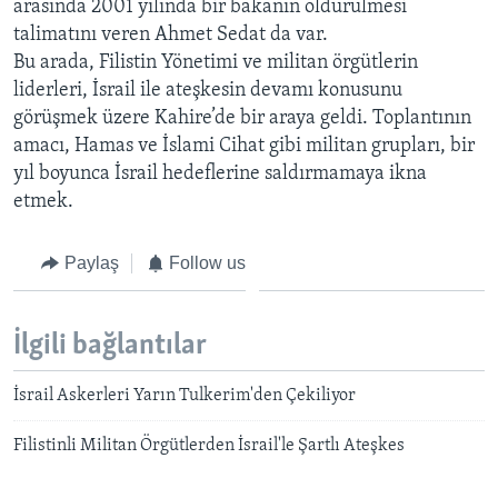
arasında 2001 yılında bir bakanın öldürülmesi
BIZI TAKIP EDIN
HAYATTAN
talimatını veren Ahmet Sedat da var.
Bu arada, Filistin Yönetimi ve militan örgütlerin
SANAT
liderleri, İsrail ile ateşkesin devamı konusunu
görüşmek üzere Kahire’de bir araya geldi. Toplantının
Diller
amacı, Hamas ve İslami Cihat gibi militan grupları, bir
yıl boyunca İsrail hedeflerine saldırmamaya ikna
etmek.
Paylaş
Follow us
İlgili bağlantılar
İsrail Askerleri Yarın Tulkerim'den Çekiliyor
Filistinli Militan Örgütlerden İsrail'le Şartlı Ateşkes