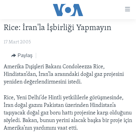
Erişilebilirlik
Ana
içeriğe
Rice: İran'la İşbirliği Yapmayın
geç
HABERLER
Ana
17 Mart 2005
PROGRAMLAR
TÜRKİYE
navigasyona
geç
UKRAYNA KRİZİ
AMERİKA
AMERİKA'DA YAŞAM
Paylaş
Aramaya
YAPAY ZEKA
ORTADOĞU
Amerika Dışişleri Bakanı Condoleezza Rice,
geç
Hindistan’dan, İran’la arasındaki doğal gaz projesini
YORUMLAR
AVRUPA
yeniden değerlendirmesini istedi.
AMERIKA'YA ÖZEL
ULUSLARARASI
Rice, Yeni Delhi’de Hintli yetkililerle görüşmesinde,
İNGİLİZCE DERSLERİ
SAĞLIK
İran doğal gazını Pakistan üzerinden Hindistan’a
MULTİMEDYA
BİLİM VE TEKNOLOJİ
taşıyacak doğal gaz boru hattı projesine karşı olduğunu
EKONOMİ
VİDEO GALERİ
söyledi. Bakan, bunun yerini alacak başka bir proje için
LEARNING ENGLISH
Amerika’nın yardımını vaat etti.
ÇEVRE
FOTO GALERİ