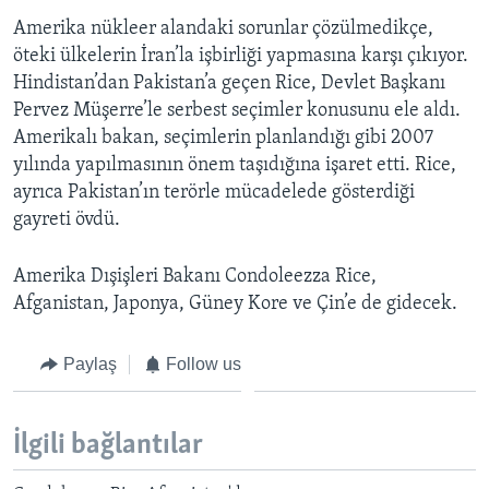
BIZI TAKIP EDIN
HAYATTAN
Amerika nükleer alandaki sorunlar çözülmedikçe,
öteki ülkelerin İran’la işbirliği yapmasına karşı çıkıyor.
SANAT
Hindistan’dan Pakistan’a geçen Rice, Devlet Başkanı
Pervez Müşerre’le serbest seçimler konusunu ele aldı.
Diller
Amerikalı bakan, seçimlerin planlandığı gibi 2007
yılında yapılmasının önem taşıdığına işaret etti. Rice,
ayrıca Pakistan’ın terörle mücadelede gösterdiği
gayreti övdü.
Amerika Dışişleri Bakanı Condoleezza Rice,
Afganistan, Japonya, Güney Kore ve Çin’e de gidecek.
Paylaş
Follow us
İlgili bağlantılar