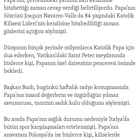
Papa’nın, çevresindeki yardımcıları kendisine
BIZI TAKIP EDIN
HAYATTAN
hitabettiği zaman cevap verdiği belirtiliyordu. Papa’nın
Sözcüsü Joaquin Navarro-Valls da 84 yaşındaki Katolik
SANAT
Kilisesi Lideri’nin kendisine hitabedildiği zaman
gözlerini açtığını söylmişti.
Diller
Dünyanın birçok yerinde milyonlarca Katolik Papa için
dua ederken, Vatikan’daki Saint Peter meydanında
binlerce kişi, Papanın özel dairesinin penceresi önünde
bekledi.
Başkan Bush, bugünkü haftalık radyo konuşmasında
Papa’nın insanî değerlerin ve özgürlüğün yılmaz
savunucusu, tanrının sadık kulu olduğunu söylemişti.
Bu arada Papa'nın sağlık durumu nedeniyle İtalya’da
bütün spor karşılaşmaları ertelenmişti. Papa’nın
anavatanı Polonya’da ise binlerce kişi, kiliselerde