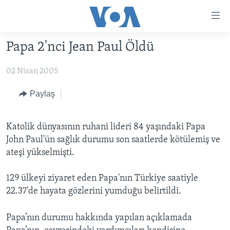
Erişilebilirlik
Ana
içeriğe
Papa 2'nci Jean Paul Öldü
geç
HABERLER
Ana
02 Nisan 2005
PROGRAMLAR
TÜRKİYE
navigasyona
geç
UKRAYNA KRİZİ
AMERİKA
AMERİKA'DA YAŞAM
Paylaş
Aramaya
YAPAY ZEKA
ORTADOĞU
geç
Katolik dünyasının ruhani lideri 84 yaşındaki Papa
YORUMLAR
AVRUPA
John Paul'ün sağlık durumu son saatlerde kötülemiş ve
AMERIKA'YA ÖZEL
ULUSLARARASI
ateşi yükselmişti.
İNGİLİZCE DERSLERİ
SAĞLIK
129 ülkeyi ziyaret eden Papa'nın Türkiye saatiyle
MULTİMEDYA
BİLİM VE TEKNOLOJİ
22.37'de hayata gözlerini yumduğu belirtildi.
EKONOMİ
VİDEO GALERİ
LEARNING ENGLISH
Papa’nın durumu hakkında yapılan açıklamada
ÇEVRE
FOTO GALERİ