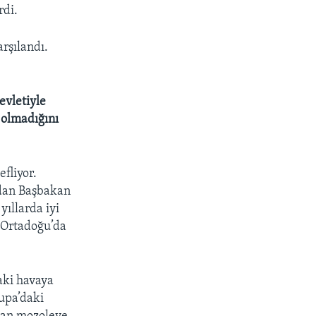
rdi.
rşılandı.
evletiyle
 olmadığını
efliyor.
ndan Başbakan
yıllarda iyi
, Ortadoğu’da
daki havaya
upa’daki