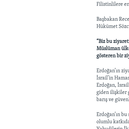
HAYATTAN
Filistinlilere 
SANAT
Başbakan Recep
Hükümet Sözcü
“Biz bu ziyaret
Müslüman ülkel
gösteren bir zi
Erdoğan’ın ziya
İsrail’in Hama
Erdoğan, İsrail
giden ilişkile
barış ve güven
Erdoğan’ın bu 
olumlu katkıda