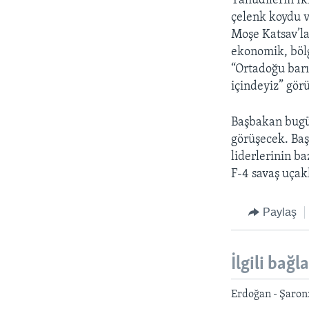
Yahudilerin İk
çelenk koydu v
Moşe Katsav’la
ekonomik, bölg
“Ortadoğu barı
içindeyiz” görü
Başbakan bugün
görüşecek. Baş
liderlerinin b
F-4 savaş uçak
Paylaş
İlgili bağl
Erdoğan - Şaron: 