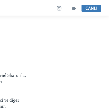
CANLI
iel Sharon’la,
yı
ci ve diğer
nin