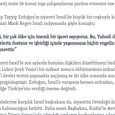
enerji tesisi ile konut inşa çalışmalarına yardım etmesini öne
 Tayyip Erdoğan’ın ziyareti İsrail’de büyük bir coşkuyla ka
sü Mark Regev İsrail radyosunda şöyle konuştu:
i, bir çok ülke için önemli bir işaret sayıyoruz. Bu, Yahudi d
erin dostane ve işbirliği içinde yaşamasına hiçbir engelin
yarettir.”
reti İsrail’le son aylarda bozulan ilişkileri düzeltilmeyi hed
s Lideri Şeyh Yasin’i bir suikast sonucu öldürmesinin ardı
’i devlet terörü yapmakla suçlamış ve iki ülke arasında son 
r gerginleşmişti. Erdoğan, İsrail’e varışının hemen ardından
liğe Türkiye’nin verdiği öneme değindi.
sözlerine karşılık İsrail başbakanı da, ziyaretin Ortadoğu’
 bulunacağını belirtti. Daha sonra Başbakan, Kudüs’te Avr