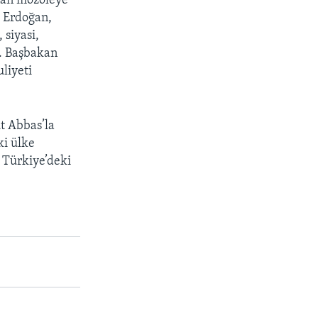
nan mozoleye
. Erdoğan,
siyasi,
i. Başbakan
liyeti
t Abbas’la
ki ülke
a Türkiye’deki