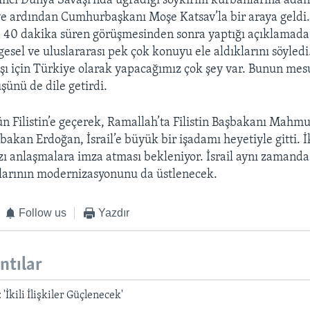
inci Dünya Savaşı’nda uğradığı soykırım kurbanlarına ada
e ardından Cumhurbaşkanı Moşe Katsav’la bir araya geldi
 40 dakika süren görüşmesinden sonra yaptığı açıklamada, 
esel ve uluslararası pek çok konuyu ele aldıklarını söyled
şı için Türkiye olarak yapacağımız çok şey var. Bunun mesu
şünü de dile getirdi.
 Filistin’e geçerek, Ramallah’ta Filistin Başbakanı Mahmu
bakan Erdoğan, İsrail’e büyük bir işadamı heyetiyle gitti. İ
azı anlaşmalara imza atması bekleniyor. İsrail aynı zamand
larının modernizasyonunu da üstlenecek.
Follow us
Yazdır
antılar
'İkili İlişkiler Güçlenecek'