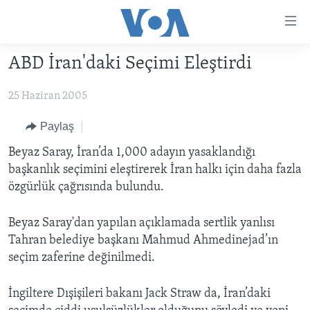
Erişilebilirlik
Ana
içeriğe
ABD İran'daki Seçimi Eleştirdi
geç
HABERLER
Ana
25 Haziran 2005
PROGRAMLAR
TÜRKİYE
navigasyona
geç
UKRAYNA KRİZİ
AMERİKA
AMERİKA'DA YAŞAM
Paylaş
Aramaya
YAPAY ZEKA
ORTADOĞU
Beyaz Saray, İran’da 1,000 adayın yasaklandığı
geç
başkanlık seçimini eleştirerek İran halkı için daha fazla
YORUMLAR
AVRUPA
özgürlük çağrısında bulundu.
AMERIKA'YA ÖZEL
ULUSLARARASI
Beyaz Saray'dan yapılan açıklamada sertlik yanlısı
İNGİLİZCE DERSLERİ
SAĞLIK
Tahran belediye başkanı Mahmud Ahmedinejad’ın
MULTİMEDYA
BİLİM VE TEKNOLOJİ
seçim zaferine değinilmedi.
EKONOMİ
VİDEO GALERİ
LEARNING ENGLISH
İngiltere Dışişileri bakanı Jack Straw da, İran’daki
ÇEVRE
FOTO GALERİ