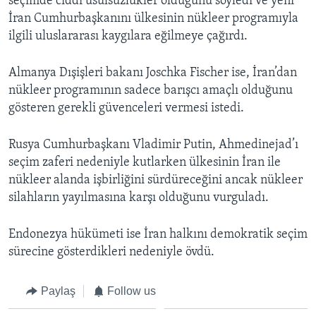
seçimde ciddi usulsüzlükler olduğunu söyledi ve yeni
BIZI TAKIP EDIN
HAYATTAN
İran Cumhurbaşkanını ülkesinin nükleer programıyla
ilgili uluslararası kaygılara eğilmeye çağırdı.
SANAT
Almanya Dışişleri bakanı Joschka Fischer ise, İran’dan
Diller
nükleer programının sadece barışcı amaçlı olduğunu
gösteren gerekli güvenceleri vermesi istedi.
Rusya Cumhurbaşkanı Vladimir Putin, Ahmedinejad’ı
seçim zaferi nedeniyle kutlarken ülkesinin İran ile
nükleer alanda işbirliğini sürdüreceğini ancak nükleer
silahların yayılmasına karşı olduğunu vurguladı.
Endonezya hükümeti ise İran halkını demokratik seçim
sürecine gösterdikleri nedeniyle övdü.
Paylaş
Follow us