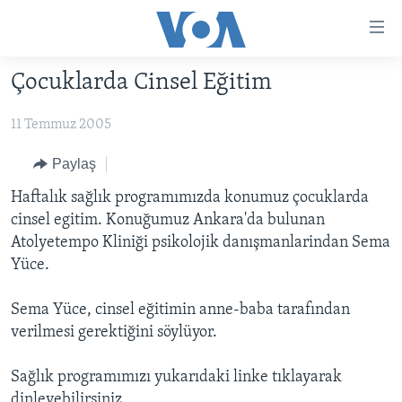
Erişilebilirlik
Ana
içeriğe
Çocuklarda Cinsel Eğitim
geç
HABERLER
Ana
11 Temmuz 2005
PROGRAMLAR
TÜRKİYE
navigasyona
geç
UKRAYNA KRİZİ
AMERİKA
AMERİKA'DA YAŞAM
Paylaş
Aramaya
YAPAY ZEKA
ORTADOĞU
Haftalık sağlık programımızda konumuz çocuklarda
geç
cinsel egitim. Konuğumuz Ankara'da bulunan
YORUMLAR
AVRUPA
Atolyetempo Kliniği psikolojik danışmanlarindan Sema
AMERIKA'YA ÖZEL
ULUSLARARASI
Yüce.
İNGİLİZCE DERSLERİ
SAĞLIK
Sema Yüce, cinsel eğitimin anne-baba tarafından
MULTİMEDYA
BİLİM VE TEKNOLOJİ
verilmesi gerektiğini söylüyor.
EKONOMİ
VİDEO GALERİ
LEARNING ENGLISH
Sağlık programımızı yukarıdaki linke tıklayarak
ÇEVRE
FOTO GALERİ
dinleyebilirsiniz...