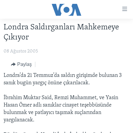
Erişilebilirlik
Ana
içeriğe
Londra Saldırganları Mahkemeye
geç
HABERLER
Ana
Çıkıyor
PROGRAMLAR
TÜRKİYE
navigasyona
geç
08 Ağustos 2005
UKRAYNA KRİZİ
AMERİKA
AMERİKA'DA YAŞAM
Aramaya
YAPAY ZEKA
ORTADOĞU
Paylaş
geç
YORUMLAR
AVRUPA
Londra’da 21 Temmuz’da saldırı girişimde bulunan 3
sanık bugün yargıç önüne çıkarılacak.
AMERIKA'YA ÖZEL
ULUSLARARASI
İNGİLİZCE DERSLERİ
SAĞLIK
İbrahim Muktar Said, Remzi Muhammet, ve Yasin
Hasan Ömer adlı sanıklar cinayet teşebbüsünde
MULTİMEDYA
BİLİM VE TEKNOLOJİ
bulunmak ve patlayıcı taşımak suçlarından
EKONOMİ
VİDEO GALERİ
yargılanacak.
LEARNING ENGLISH
ÇEVRE
FOTO GALERİ