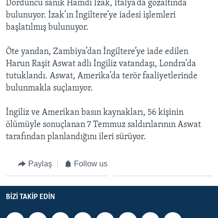
Dördüncü sanık Hamdi İzak, İtalya’da gözaltında
BIZI TAKIP EDIN
HAYATTAN
bulunuyor. İzak’ın İngiltere’ye iadesi işlemleri
başlatılmış bulunuyor.
SANAT
Öte yandan, Zambiya’dan İngiltere’ye iade edilen
Diller
Harun Raşit Aswat adlı İngiliz vatandaşı, Londra’da
tutuklandı. Aswat, Amerika’da terör faaliyetlerinde
bulunmakla suçlanıyor.
İngiliz ve Amerikan basın kaynakları, 56 kişinin
ölümüyle sonuçlanan 7 Temmuz saldırılarının Aswat
tarafından planlandığını ileri sürüyor.
Paylaş
Follow us
BIZI TAKIP EDIN