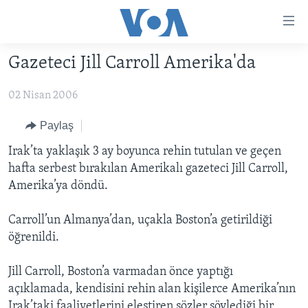
Erişilebilirlik
Ana
içeriğe
Gazeteci Jill Carroll Amerika'da
geç
HABERLER
Ana
02 Nisan 2006
PROGRAMLAR
TÜRKİYE
navigasyona
geç
UKRAYNA KRİZİ
AMERİKA
AMERİKA'DA YAŞAM
Paylaş
Aramaya
YAPAY ZEKA
ORTADOĞU
Irak’ta yaklaşık 3 ay boyunca rehin tutulan ve geçen
geç
hafta serbest bırakılan Amerikalı gazeteci Jill Carroll,
YORUMLAR
AVRUPA
Amerika’ya döndü.
AMERIKA'YA ÖZEL
ULUSLARARASI
Carroll’un Almanya’dan, uçakla Boston’a getirildiği
İNGİLİZCE DERSLERİ
SAĞLIK
öğrenildi.
MULTİMEDYA
BİLİM VE TEKNOLOJİ
Jill Carroll, Boston’a varmadan önce yaptığı
EKONOMİ
VİDEO GALERİ
LEARNING ENGLISH
açıklamada, kendisini rehin alan kişilerce Amerika’nın
ÇEVRE
FOTO GALERİ
Irak’taki faaliyetlerini eleştiren sözler söylediği bir