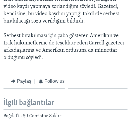
BIZI TAKIP EDIN
HAYATTAN
video kaydı yapmaya zorlandığını söyledi. Gazeteci,
kendisine, bu video kaydını yaptığı takdirde serbest
SANAT
bırakılacağı sözü verildiğini bildirdi.
Diller
Serbest bırakılması için çaba gösteren Amerikan ve
Irak hükümetlerine de teşekkür eden Carroll gazeteci
arkadaşlarına ve Amerikan ordusuna da minnettar
olduğunu söyledi.
Paylaş
Follow us
İlgili bağlantılar
Bağdat'ta Şii Camisine Saldırı