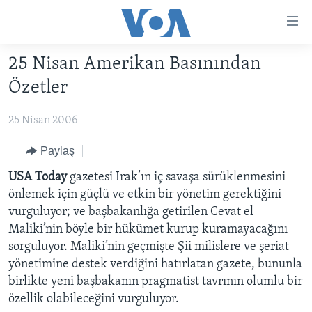
Erişilebilirlik
Ana
içeriğe
25 Nisan Amerikan Basınından
geç
HABERLER
Ana
Özetler
PROGRAMLAR
TÜRKİYE
navigasyona
geç
25 Nisan 2006
UKRAYNA KRİZİ
AMERİKA
AMERİKA'DA YAŞAM
Aramaya
YAPAY ZEKA
ORTADOĞU
Paylaş
geç
YORUMLAR
AVRUPA
USA Today
gazetesi Irak’ın iç savaşa sürüklenmesini
önlemek için güçlü ve etkin bir yönetim gerektiğini
AMERIKA'YA ÖZEL
ULUSLARARASI
vurguluyor; ve başbakanlığa getirilen Cevat el
İNGİLİZCE DERSLERİ
SAĞLIK
Maliki’nin böyle bir hükümet kurup kuramayacağını
sorguluyor. Maliki’nin geçmişte Şii milislere ve şeriat
MULTİMEDYA
BİLİM VE TEKNOLOJİ
yönetimine destek verdiğini hatırlatan gazete, bununla
EKONOMİ
VİDEO GALERİ
birlikte yeni başbakanın pragmatist tavrının olumlu bir
LEARNING ENGLISH
özellik olabileceğini vurguluyor.
ÇEVRE
FOTO GALERİ