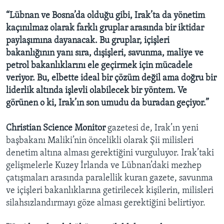
BIZI TAKIP EDIN
HAYATTAN
“Lübnan ve Bosna’da olduğu gibi, Irak’ta da yönetim
kaçınılmaz olarak farklı gruplar arasında bir iktidar
SANAT
paylaşımına dayanacak. Bu gruplar, içişleri
bakanlığının yanı sıra, dışişleri, savunma, maliye ve
Diller
petrol bakanlıklarını ele geçirmek için mücadele
veriyor. Bu, elbette ideal bir çözüm değil ama doğru bir
liderlik altında işlevli olabilecek bir yöntem. Ve
görünen o ki, Irak’ın son umudu da buradan geçiyor.”
Christian Science Monitor
gazetesi de, Irak’ın yeni
başbakanı Maliki’nin öncelikli olarak Şii milisleri
denetim altına alması gerektiğini vurguluyor. Irak’taki
gelişmelerle Kuzey İrlanda ve Lübnan’daki mezhep
çatışmaları arasında paralellik kuran gazete, savunma
ve içişleri bakanlıklarına getirilecek kişilerin, milisleri
silahsızlandırmayı göze alması gerektiğini belirtiyor.