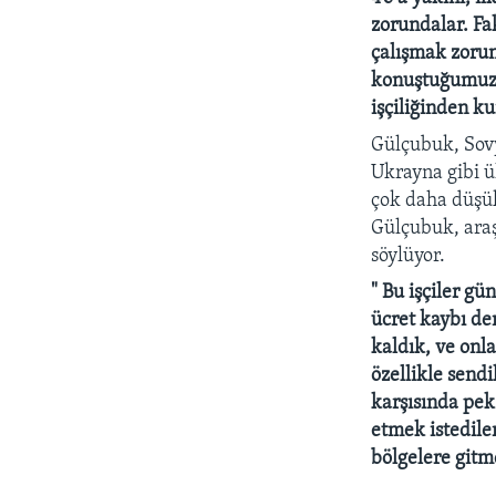
zorundalar. Fa
çalışmak zorun
konuştuğumuz k
işçiliğinden k
Gülçubuk, Sovy
Ukrayna gibi ül
çok daha düşük
Gülçubuk, araş
söylüyor.
" Bu işçiler gü
ücret kaybı de
kaldık, ve onla
özellikle send
karşısında pe
etmek istediler
bölgelere gitm