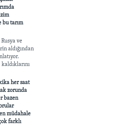
arımda
izim
e bu tarım
n Rusya ve
erin aldığından
latıyor.
 kaldıklarını
akika her saat
şmak zorunda
er bazen
orular
azen müdahale
çok farklı