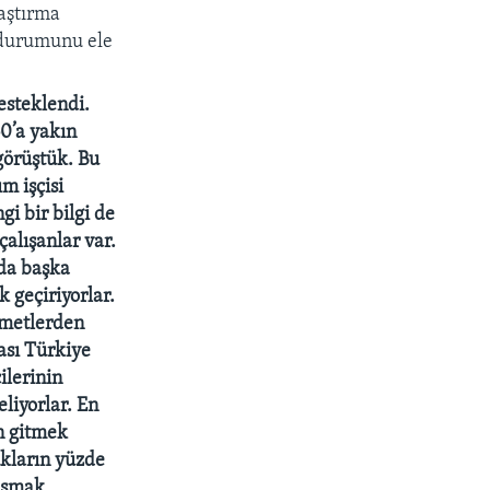
aştırma
n durumunu ele
esteklendi.
60’a yakın
 görüştük. Bu
m işçisi
gi bir bilgi de
çalışanlar var.
nda başka
 geçiriyorlar.
izmetlerden
kası Türkiye
ilerinin
eliyorlar. En
n gitmek
ukların yüzde
lışmak