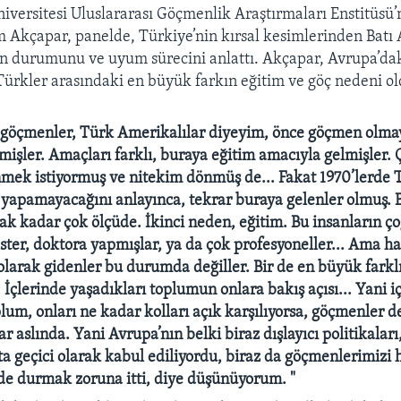
versitesi Uluslararası Göçmenlik Araştırmaları Enstitüsü’
Akçapar, panelde, Türkiye’nin kırsal kesimlerinden Batı 
n durumunu ve uyum sürecini anlattı. Akçapar, Avrupa’dak
ürkler arasındaki en büyük farkın eğitim ve göç nedeni 
n göçmenler, Türk Amerikalılar diyeyim, önce göçmen olma
işler. Amaçları farklı, buraya eğitim amacıyla gelmişler.
mek istiyormuş ve nitekim dönmüş de... Fakat 1970’lerde 
yapamayacağını anlayınca, tekrar buraya gelenler olmuş. 
 kadar çok ölçüde. İkinci neden, eğitim. Bu insanların ç
aster, doktora yapmışlar, ya da çok profesyoneller... Ama ha
 olarak gidenler bu durumda değiller. Bir de en büyük farkl
 İçlerinde yaşadıkları toplumun onlara bakış açısı... Yani i
plum, onları ne kadar kolları açık karşılıyorsa, göçmenler d
ar aslında. Yani Avrupa’nın belki biraz dışlayıcı politikalar
ta geçici olarak kabul ediliyordu, biraz da göçmenlerimizi 
lde durmak zoruna itti, diye düşünüyorum. "