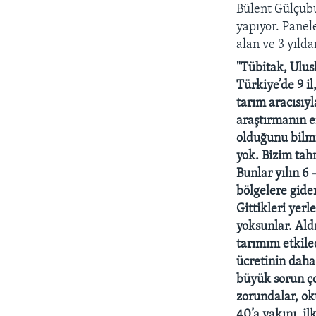
HAYATTAN
Bülent Gülçub
yapıyor. Panel
SANAT
alan ve 3 yılda
"Tübitak, Ulus
Türkiye’de 9 i
tarım aracısıyl
araştırmanın e
olduğunu bilmiy
yok. Bizim tahm
Bunlar yılın 6
bölgelere gide
Gittikleri yerl
yoksunlar. Aldı
tarımını etkile
ücretinin daha 
büyük sorun ço
zorundalar, ok
40’a yakını, il