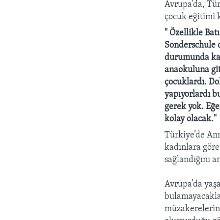
Avrupa’da, Tür
çocuk eğitimi 
" Özellikle Bat
Sonderschule d
durumunda kalı
anaokuluna git
çocuklardı. Do
yapıyorlardı b
gerek yok. Eğe
kolay olacak."
Türkiye’de Ann
kadınlara göre
sağlandığını an
Avrupa’da yaşa
bulamayacaklar
müzakerelerine