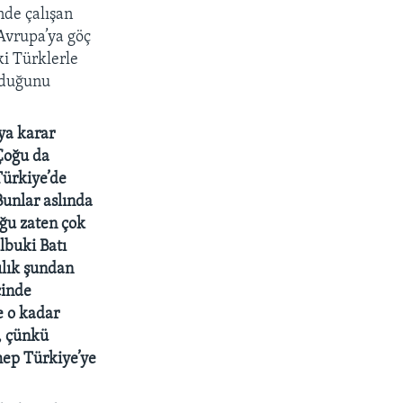
nde çalışan
Avrupa’ya göç
i Türklerle
olduğunu
ya karar
 Çoğu da
Türkiye’de
Bunlar aslında
oğu zaten çok
lbuki Batı
ılık şundan
çinde
e o kadar
ı, çünkü
hep Türkiye’ye