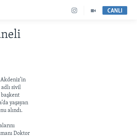
CANLI
neli
 Akdeniz’in
dlı sivil
, başkent
a’da yaşayan
nu alındı.
alarını
uzmanı Doktor