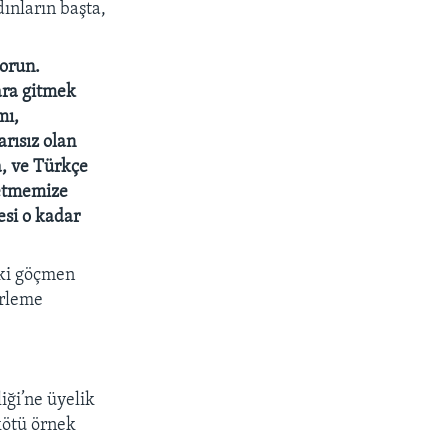
ınların başta,
sorun.
lara gitmek
mı,
arısız olan
a, ve Türkçe
betmemize
esi o kadar
aki göçmen
erleme
iği’ne üyelik
kötü örnek