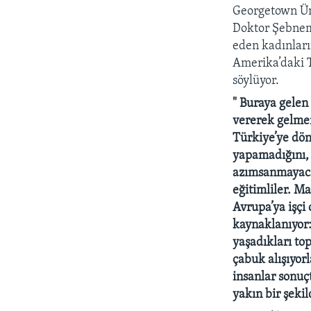
Georgetown Üni
Doktor Şebnem 
eden kadınları
Amerika’daki T
söylüyor.
" Buraya gele
vererek gelmem
Türkiye’ye dön
yapamadığını, 
azımsanmayacak
eğitimliler. M
Avrupa’ya işçi
kaynaklanıyor:
yaşadıkları to
çabuk alışıyorl
insanlar sonuç
yakın bir şeki