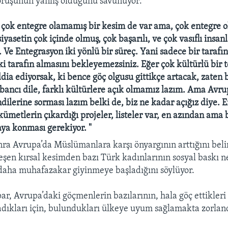
örüşünün yanlış olduğunu savunuyor:
çok entegre olamamış bir kesim de var ama, çok entegre o
iyasetin çok içinde olmuş, çok başarılı, ve çok vasıflı insanl
 Ve Entegrasyon iki yönlü bir süreç. Yani sadece bir tarafın
ki tarafın almasını bekleyemezsiniz. Eğer çok kültürlü bir
ddia ediyorsak, ki bence göç olgusu gittikçe artacak, zaten 
abancı dile, farklı kültürlere açık olmamız lazım. Ama Avru
dilerine sorması lazım belki de, biz ne kadar açığız diye. 
metlerin çıkardığı projeler, listeler var, en azından ama 
ya konması gerekiyor. "
onra Avrupa’da Müslümanlara karşı önyargının arttığını bel
eşen kırsal kesimden bazı Türk kadınlarının sosyal baskı n
daha muhafazakar giyinmeye başladığını söylüyor.
, Avrupa’daki göçmenlerin bazılarının, hala göç ettikleri y
dıkları için, bulundukları ülkeye uyum sağlamakta zorlan