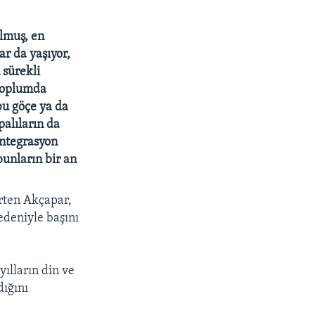
lmuş, en
ar da yaşıyor,
 sürekli
 toplumda
bu göçe ya da
palıların da
Entegrasyon
bunların bir an
irten Akçapar,
edeniyle başını
ılların din ve
dığını