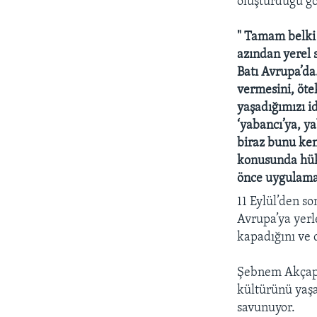
oluşturduğu g
" Tamam belki 
azından yerel s
Batı Avrupa’da.
vermesini, öte
yaşadığımızı i
‘yabancı’ya, y
biraz bunu ken
konusunda hükü
önce uygulama
11 Eylül’den s
Avrupa’ya yerl
kapadığını ve 
Şebnem Akçapar
kültürünü yaşa
savunuyor.