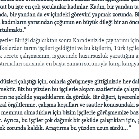
kat bu işte en çok yorulanlar kadınlar. Kadın, bir yandan t
da, bir yandan da ev içindeki görevini yapmak zorunda. B
adınların yarısından çoğunun en büyük dileği bir an önc
urtulmaktı."
etler Birliği dağıldıktan sonra Karadeniz’de çay tarımı içi
kelerden tarım işçileri geldiğini ve bu kişilerin, Türk işçil
 ücrete çalışmasının, iş gücünde huzursuzluk yarattığını an
tırmaları sırasında en başta zaman sorunuyla karşı karşıya
ndüzleri çalıştığı için, onlarla görüşmeye gittiğinizde her d
mektir. Biz bu yüzden bu işçilerle akşam saatlerinde çalı
rın ne şekilde yaşadıklarını da gördük. Bir diğeri, işverenl
ikal örgütlenme, çalışma koşulları ve saatler konusundaki s
k memnun olmadıkları için bizim işçilerle görüşmemize b
. Ayrıca, bu işçiler çok dağınık bir şekilde çalıştıkları için, 
ek zorunda kaldık. Araştırma bu yüzden uzun sürdü... "