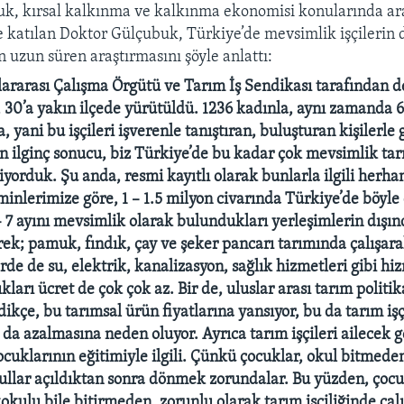
uk, kırsal kalkınma ve kalkınma ekonomisi konularında ar
e katılan Doktor Gülçubuk, Türkiye’de mevsimlik işçileri
n uzun süren araştırmasını şöyle anlattı:
lararası Çalışma Örgütü ve Tarım İş Sendikası tarafından d
l, 30’a yakın ilçede yürütüldü. 1236 kadınla, aynı zamanda 
a, yani bu işçileri işverenle tanıştıran, buluşturan kişilerle
n ilginç sonucu, biz Türkiye’de bu kadar çok mevsimlik tarı
orduk. Şu anda, resmi kayıtlı olarak bunlarla ilgili herhan
inlerimize göre, 1 – 1.5 milyon civarında Türkiye’de böyle 
 – 7 ayını mevsimlik olarak bulundukları yerleşimlerin dışı
rek; pamuk, fındık, çay ve şeker pancarı tarımında çalışarak
erde de su, elektrik, kanalizasyon, sağlık hizmetleri gibi h
kları ücret de çok çok az. Bir de, uluslar arası tarım politi
dikçe, bu tarımsal ürün fiyatlarına yansıyor, bu da tarım işç
da azalmasına neden oluyor. Ayrıca tarım işçileri ailecek g
cuklarının eğitimiyle ilgili. Çünkü çocuklar, okul bitmede
ullar açıldıktan sonra dönmek zorundalar. Bu yüzden, çoc
kokulu bile bitirmeden, zorunlu olarak tarım işçiliğinde ça