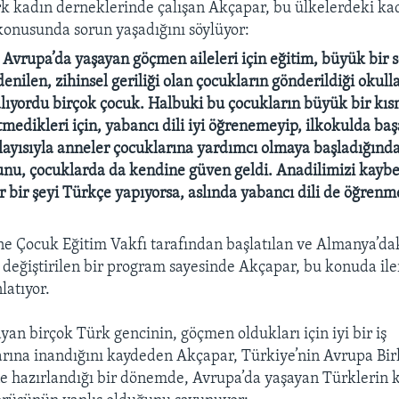
k kadın derneklerinde çalışan Akçapar, bu ülkelerdeki kad
konusunda sorun yaşadığını söylüyor:
ı Avrupa’da yaşayan göçmen aileleri için eğitim, büyük bir 
enilen, zihinsel geriliği olan çocukların gönderildiği okul
yordu birçok çocuk. Halbuki bu çocukların büyük bir kıs
medikleri için, yabancı dili iyi öğrenemeyip, ilkokulda baş
layısıyla anneler çocuklarına yardımcı olmaya başladığınd
unu, çocuklarda da kendine güven geldi. Anadilimizi kay
r bir şeyi Türkçe yapıyorsa, aslında yabancı dili de öğrenm
e Çocuk Eğitim Vakfı tarafından başlatılan ve Almanya’d
 değiştirilen bir program sayesinde Akçapar, bu konuda il
latıyor.
yan birçok Türk gencinin, göçmen oldukları için iyi bir iş
ına inandığını kaydeden Akçapar, Türkiye’nin Avrupa Birl
 hazırlandığı bir dönemde, Avrupa’da yaşayan Türklerin 