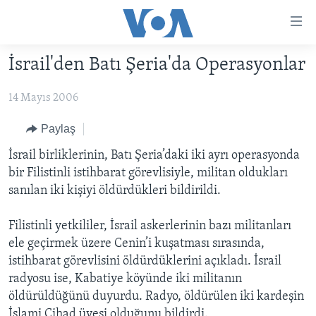
Erişilebilirlik
Ana
içeriğe
İsrail'den Batı Şeria'da Operasyonlar
geç
HABERLER
Ana
14 Mayıs 2006
PROGRAMLAR
TÜRKİYE
navigasyona
geç
UKRAYNA KRİZİ
AMERİKA
AMERİKA'DA YAŞAM
Paylaş
Aramaya
YAPAY ZEKA
ORTADOĞU
İsrail birliklerinin, Batı Şeria’daki iki ayrı operasyonda
geç
bir Filistinli istihbarat görevlisiyle, militan oldukları
YORUMLAR
AVRUPA
sanılan iki kişiyi öldürdükleri bildirildi.
AMERIKA'YA ÖZEL
ULUSLARARASI
Filistinli yetkililer, İsrail askerlerinin bazı militanları
İNGİLİZCE DERSLERİ
SAĞLIK
ele geçirmek üzere Cenin’i kuşatması sırasında,
MULTİMEDYA
BİLİM VE TEKNOLOJİ
istihbarat görevlisini öldürdüklerini açıkladı. İsrail
radyosu ise, Kabatiye köyünde iki militanın
EKONOMİ
VİDEO GALERİ
LEARNING ENGLISH
öldürüldüğünü duyurdu. Radyo, öldürülen iki kardeşin
ÇEVRE
FOTO GALERİ
İslami Cihad üyesi olduğunu bildirdi.