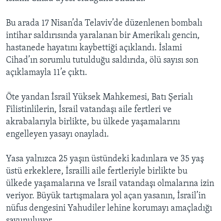
BIZI TAKIP EDIN
HAYATTAN
Bu arada 17 Nisan’da Telaviv’de düzenlenen bombalı
SANAT
intihar saldırısında yaralanan bir Amerikalı gencin,
hastanede hayatını kaybettiği açıklandı. İslami
Diller
Cihad’ın sorumlu tutulduğu saldırıda, ölü sayısı son
açıklamayla 11’e çıktı.
Öte yandan İsrail Yüksek Mahkemesi, Batı Şerialı
Filistinlilerin, İsrail vatandaşı aile fertleri ve
akrabalarıyla birlikte, bu ülkede yaşamalarını
engelleyen yasayı onayladı.
Yasa yalnızca 25 yaşın üstündeki kadınlara ve 35 yaş
üstü erkeklere, İsrailli aile fertleriyle birlikte bu
ülkede yaşamalarına ve İsrail vatandaşı olmalarına izin
veriyor. Büyük tartışmalara yol açan yasanın, İsrail’in
nüfus dengesini Yahudiler lehine korumayı amaçladığı
savunuluyor.