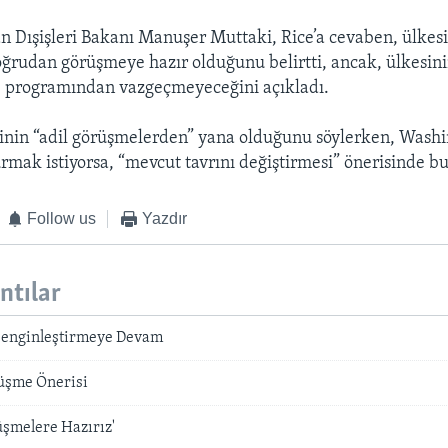
n Dışişleri Bakanı Manuşer Muttaki, Rice’a cevaben, ülkes
ğrudan görüşmeye hazır olduğunu belirtti, ancak, ülkesi
e programından vazgeçmeyeceğini açıkladı.
inin “adil görüşmelerden” yana olduğunu söylerken, Washi
kurmak istiyorsa, “mevcut tavrını değiştirmesi” önerisinde b
Follow us
Yazdır
antılar
Zenginleştirmeye Devam
rüşme Önerisi
rüşmelere Hazırız'