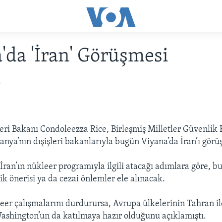
'da 'İran' Görüşmesi
6
eri Bakanı Condoleezza Rice, Birleşmiş Milletler Güvenlik
anya’nın dışişleri bakanlarıyla bugün Viyana’da İran’ı görü
ran’ın nükleer programıyla ilgili atacağı adımlara göre, b
ik önerisi ya da cezai önlemler ele alınacak.
leer çalışmalarını durdurursa, Avrupa ülkelerinin Tahran i
shington’un da katılmaya hazır olduğunu açıklamıştı.