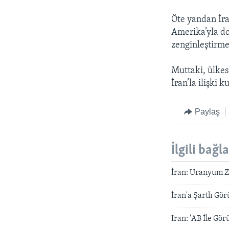
HAYATTAN
Öte yandan İra
SANAT
Amerika’yla do
zenginleştirm
Muttaki, ülkes
İran’la ilişki 
Paylaş
İlgili bağl
İran: Uranyum 
İran'a Şartlı Gö
Iran: 'AB İle Gö