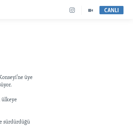
CANLI
 Konseyi’ne üye
şüyor.
u ülkeye
le sürdürdüğü