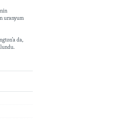
inin
nin uranyum
ngton’a da,
ulundu.