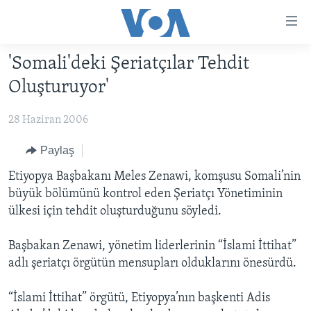
Erişilebilirlik
Ana
içeriğe
'Somali'deki Şeriatçılar Tehdit
geç
HABERLER
Ana
Oluşturuyor'
PROGRAMLAR
TÜRKİYE
navigasyona
geç
28 Haziran 2006
UKRAYNA KRİZİ
AMERİKA
AMERİKA'DA YAŞAM
Aramaya
YAPAY ZEKA
ORTADOĞU
Paylaş
geç
YORUMLAR
AVRUPA
Etiyopya Başbakanı Meles Zenawi, komşusu Somali’nin
büyük bölümünü kontrol eden Şeriatçı Yönetiminin
AMERIKA'YA ÖZEL
ULUSLARARASI
ülkesi için tehdit oluşturduğunu söyledi.
İNGİLİZCE DERSLERİ
SAĞLIK
Başbakan Zenawi, yönetim liderlerinin “İslami İttihat”
MULTİMEDYA
BİLİM VE TEKNOLOJİ
adlı şeriatçı örgütün mensupları olduklarını önesürdü.
EKONOMİ
VİDEO GALERİ
LEARNING ENGLISH
“İslami İttihat” örgütü, Etiyopya’nın başkenti Adis
ÇEVRE
FOTO GALERİ