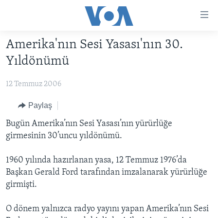
Erişilebilirlik
Ana
içeriğe
Amerika'nın Sesi Yasası'nın 30.
geç
HABERLER
Ana
Yıldönümü
PROGRAMLAR
TÜRKİYE
navigasyona
geç
12 Temmuz 2006
UKRAYNA KRİZİ
AMERİKA
AMERİKA'DA YAŞAM
Aramaya
YAPAY ZEKA
ORTADOĞU
Paylaş
geç
YORUMLAR
AVRUPA
Bugün Amerika’nın Sesi Yasası’nın yürürlüğe
girmesinin 30’uncu yıldönümü.
AMERIKA'YA ÖZEL
ULUSLARARASI
İNGİLİZCE DERSLERİ
SAĞLIK
1960 yılında hazırlanan yasa, 12 Temmuz 1976’da
Başkan Gerald Ford tarafından imzalanarak yürürlüğe
MULTİMEDYA
BİLİM VE TEKNOLOJİ
girmişti.
EKONOMİ
VİDEO GALERİ
LEARNING ENGLISH
O dönem yalnızca radyo yayını yapan Amerika’nın Sesi
ÇEVRE
FOTO GALERİ