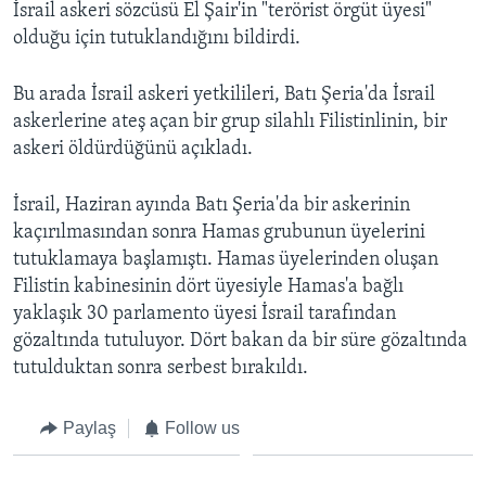
İsrail askeri sözcüsü El Şair'in "terörist örgüt üyesi"
BIZI TAKIP EDIN
HAYATTAN
olduğu için tutuklandığını bildirdi.
SANAT
Bu arada İsrail askeri yetkilileri, Batı Şeria'da İsrail
Diller
askerlerine ateş açan bir grup silahlı Filistinlinin, bir
askeri öldürdüğünü açıkladı.
İsrail, Haziran ayında Batı Şeria'da bir askerinin
kaçırılmasından sonra Hamas grubunun üyelerini
tutuklamaya başlamıştı. Hamas üyelerinden oluşan
Filistin kabinesinin dört üyesiyle Hamas'a bağlı
yaklaşık 30 parlamento üyesi İsrail tarafından
gözaltında tutuluyor. Dört bakan da bir süre gözaltında
tutulduktan sonra serbest bırakıldı.
Paylaş
Follow us