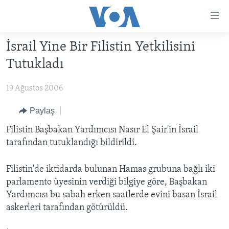
Erişilebilirlik
Ana
içeriğe
İsrail Yine Bir Filistin Yetkilisini
geç
HABERLER
Ana
Tutukladı
PROGRAMLAR
TÜRKİYE
navigasyona
geç
19 Ağustos 2006
UKRAYNA KRİZİ
AMERİKA
AMERİKA'DA YAŞAM
Aramaya
YAPAY ZEKA
ORTADOĞU
Paylaş
geç
YORUMLAR
AVRUPA
Filistin Başbakan Yardımcısı Nasır El Şair'in İsrail
tarafından tutuklandığı bildirildi.
AMERIKA'YA ÖZEL
ULUSLARARASI
İNGİLİZCE DERSLERİ
SAĞLIK
Filistin'de iktidarda bulunan Hamas grubuna bağlı iki
parlamento üyesinin verdiği bilgiye göre, Başbakan
MULTİMEDYA
BİLİM VE TEKNOLOJİ
Yardımcısı bu sabah erken saatlerde evini basan İsrail
EKONOMİ
VİDEO GALERİ
askerleri tarafından götürüldü.
LEARNING ENGLISH
ÇEVRE
FOTO GALERİ