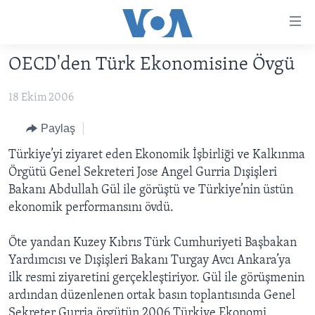
Erişilebilirlik
Ana
içeriğe
OECD'den Türk Ekonomisine Övgü
geç
HABERLER
Ana
18 Ekim 2006
PROGRAMLAR
TÜRKİYE
navigasyona
geç
UKRAYNA KRİZİ
AMERİKA
AMERİKA'DA YAŞAM
Paylaş
Aramaya
YAPAY ZEKA
ORTADOĞU
Türkiye’yi ziyaret eden Ekonomik İşbirliği ve Kalkınma
geç
Örgütü Genel Sekreteri Jose Angel Gurria Dışişleri
YORUMLAR
AVRUPA
Bakanı Abdullah Gül ile görüştü ve Türkiye’nin üstün
AMERIKA'YA ÖZEL
ULUSLARARASI
ekonomik performansını övdü.
İNGİLİZCE DERSLERİ
SAĞLIK
Öte yandan Kuzey Kıbrıs Türk Cumhuriyeti Başbakan
MULTİMEDYA
BİLİM VE TEKNOLOJİ
Yardımcısı ve Dışişleri Bakanı Turgay Avcı Ankara’ya
ilk resmi ziyaretini gerçekleştiriyor. Gül ile görüşmenin
EKONOMİ
VİDEO GALERİ
LEARNING ENGLISH
ardından düzenlenen ortak basın toplantısında Genel
ÇEVRE
FOTO GALERİ
Sekreter Gurria örgütün 2006 Türkiye Ekonomi