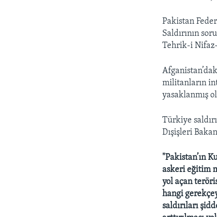
HAYATTAN
SANAT
Pakistan Feder
Saldırının sor
Tehrik-i Nifaz
Afganistan’dak
militanların i
yasaklanmış ol
Türkiye saldırı
Dışişleri Bakan
"Pakistan’ın K
askeri eğitim
yol açan teröri
hangi gerekçeyl
saldırıları şi