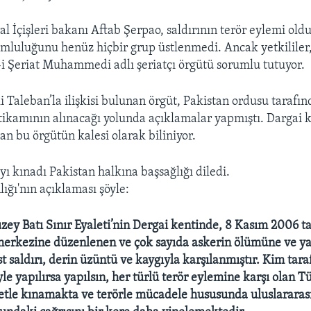
al İçişleri bakanı Aftab Şerpao, saldırının terör eylemi old
umluluğunu henüz hiçbir grup üstlenmedi. Ancak yetkililer,
-i Şeriat Muhammedi adlı şeriatçı örgütü sorumlu tutuyor.
i Taleban’la ilişkisi bulunan örgüt, Pakistan ordusu tarafı
ntikamının alınacağı yolunda açıklamalar yapmıştı. Dargai k
an bu örgütün kalesi olarak biliniyor.
yı kınadı Pakistan halkına başsağlığı diledi.
lığı'nın açıklaması şöyle:
uzey Batı Sınır Eyaleti’nin Dergai kentinde, 8 Kasım 2006 ta
 merkezine düzenlenen ve çok sayıda askerin ölümüne ve y
st saldırı, derin üzüntü ve kaygıyla karşılanmıştır. Kim tar
e yapılırsa yapılsın, her türlü terör eylemine karşı olan T
ddetle kınamakta ve terörle mücadele hususunda uluslararası 