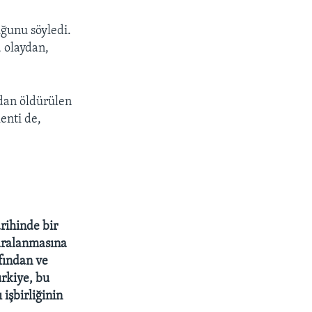
uğunu söyledi.
 olaydan,
ndan öldürülen
enti de,
rihinde bir
aralanmasına
afından ve
ürkiye, bu
işbirliğinin