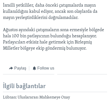
BIZI TAKIP EDIN
HAYATTAN
İsrailli yetkililer, daha önceki çatışmalarda mayın
kullanıldığını kabul ediyor, ancak son olaylarda da
SANAT
mayın yerleştirdiklerini doğrulamadılar.
Diller
Ağustos ayındaki çatışmaların sona ermesiyle bölgede
hala 100 bin patlayıcının bulunduğu hesaplanıyor.
Patlayıcıları etkisiz hale getirmek için Birleşmiş
Milletler bölgeye ekip göndermiş bulunuyor.
Paylaş
Follow us
İlgili bağlantılar
Lübnan: Uluslararası Mahkemeye Onay