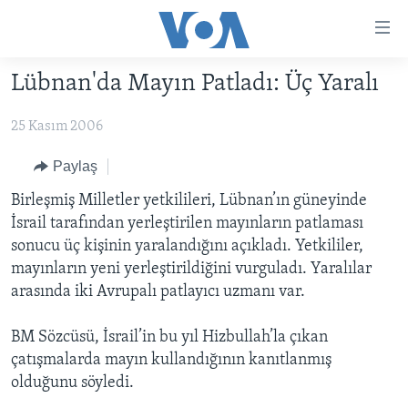
Erişilebilirlik
Ana
içeriğe
Lübnan'da Mayın Patladı: Üç Yaralı
geç
HABERLER
Ana
25 Kasım 2006
PROGRAMLAR
TÜRKİYE
navigasyona
geç
UKRAYNA KRİZİ
AMERİKA
AMERİKA'DA YAŞAM
Paylaş
Aramaya
YAPAY ZEKA
ORTADOĞU
Birleşmiş Milletler yetkilileri, Lübnan’ın güneyinde
geç
İsrail tarafından yerleştirilen mayınların patlaması
YORUMLAR
AVRUPA
sonucu üç kişinin yaralandığını açıkladı. Yetkililer,
AMERIKA'YA ÖZEL
ULUSLARARASI
mayınların yeni yerleştirildiğini vurguladı. Yaralılar
arasında iki Avrupalı patlayıcı uzmanı var.
İNGİLİZCE DERSLERİ
SAĞLIK
MULTİMEDYA
BİLİM VE TEKNOLOJİ
BM Sözcüsü, İsrail’in bu yıl Hizbullah’la çıkan
çatışmalarda mayın kullandığının kanıtlanmış
EKONOMİ
VİDEO GALERİ
LEARNING ENGLISH
olduğunu söyledi.
ÇEVRE
FOTO GALERİ