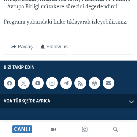
BIZI TAKIP EDIN
HAYATTAN
- Avrupa Birliği müzakere sürecini değerlendirdi.
SANAT
Programı yukarıdaki linke tıklayarak izleyebilirsiniz.
Diller
Paylaş
Follow us
BIZI TAKIP EDIN
VOA TÜRKÇE'DE AYRICA
CANLI