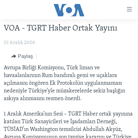
Erişilebilirlik
Ana
içeriğe
VOA - TGRT Haber Ortak Yayını
geç
HABERLER
Ana
01 Aralık 2006
PROGRAMLAR
TÜRKİYE
navigasyona
geç
UKRAYNA KRİZİ
AMERİKA
AMERİKA'DA YAŞAM
Paylaş
Aramaya
YAPAY ZEKA
ORTADOĞU
Avrupa Birliği Komisyonu, Türk liman ve
geç
havaalanlarının Rum bandıralı gemi ve uçaklara
YORUMLAR
AVRUPA
açılmasını öngören Ek Protokolün uygulanmaması
AMERIKA'YA ÖZEL
ULUSLARARASI
nedeniyle Türkiye’yle müzakerelerde sekiz başlığın
askıya alınmasını resmen önerdi.
İNGİLİZCE DERSLERİ
SAĞLIK
MULTİMEDYA
BİLİM VE TEKNOLOJİ
1 Aralık Amerika’nın Sesi – TGRT Haber ortak yayınına
katılan Türk Sanayicileri ve İşadamları Derneği,
EKONOMİ
VİDEO GALERİ
LEARNING ENGLISH
TÜSİAD’ın Washington temsilcisi Abdullah Akyüz,
ÇEVRE
FOTO GALERİ
Avrupa Komisyonunun son tavsiye kararını ve Türkiye