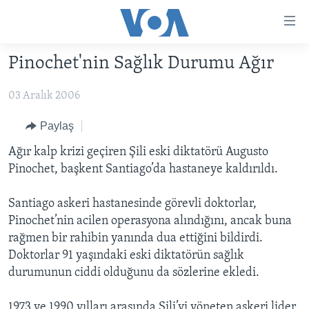
Erişilebilirlik
Ana
içeriğe
Pinochet'nin Sağlık Durumu Ağır
geç
HABERLER
Ana
03 Aralık 2006
PROGRAMLAR
TÜRKİYE
navigasyona
geç
UKRAYNA KRİZİ
AMERİKA
AMERİKA'DA YAŞAM
Paylaş
Aramaya
YAPAY ZEKA
ORTADOĞU
Ağır kalp krizi geçiren Şili eski diktatörü Augusto
geç
Pinochet, başkent Santiago’da hastaneye kaldırıldı.
YORUMLAR
AVRUPA
AMERIKA'YA ÖZEL
ULUSLARARASI
Santiago askeri hastanesinde görevli doktorlar,
Pinochet’nin acilen operasyona alındığını, ancak buna
İNGİLİZCE DERSLERİ
SAĞLIK
rağmen bir rahibin yanında dua ettiğini bildirdi.
MULTİMEDYA
BİLİM VE TEKNOLOJİ
Doktorlar 91 yaşındaki eski diktatörün sağlık
durumunun ciddi olduğunu da sözlerine ekledi.
EKONOMİ
VİDEO GALERİ
LEARNING ENGLISH
ÇEVRE
FOTO GALERİ
1973 ve 1990 yılları arasında Şili’yi yöneten askeri lider,