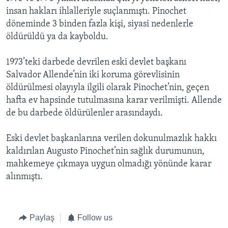
BIZI TAKIP EDIN
HAYATTAN
insan hakları ihlalleriyle suçlanmıştı. Pinochet
döneminde 3 binden fazla kişi, siyasi nedenlerle
SANAT
öldürüldü ya da kayboldu.
Diller
1973’teki darbede devrilen eski devlet başkanı
Salvador Allende’nin iki koruma görevlisinin
öldürülmesi olayıyla ilgili olarak Pinochet’nin, geçen
hafta ev hapsinde tutulmasına karar verilmişti. Allende
de bu darbede öldürülenler arasındaydı.
Eski devlet başkanlarına verilen dokunulmazlık hakkı
kaldırılan Augusto Pinochet’nin sağlık durumunun,
mahkemeye çıkmaya uygun olmadığı yönünde karar
alınmıştı.
Paylaş
Follow us