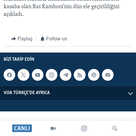
BIZI TAKIP EDIN
HAYATTAN
kasaba olan Ras Kamboni’nin dün ele geçirildiğini
açıkladı.
SANAT
Diller
Paylaş
Follow us
BIZI TAKIP EDIN
VOA TÜRKÇE'DE AYRICA
CANLI