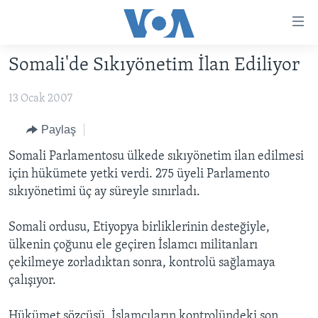
Erişilebilirlik
Ana
içeriğe
Somali'de Sıkıyönetim İlan Ediliyor
geç
HABERLER
Ana
13 Ocak 2007
PROGRAMLAR
TÜRKİYE
navigasyona
geç
UKRAYNA KRİZİ
AMERİKA
AMERİKA'DA YAŞAM
Paylaş
Aramaya
YAPAY ZEKA
ORTADOĞU
Somali Parlamentosu ülkede sıkıyönetim ilan edilmesi
geç
için hükümete yetki verdi. 275 üyeli Parlamento
YORUMLAR
AVRUPA
sıkıyönetimi üç ay süreyle sınırladı.
AMERIKA'YA ÖZEL
ULUSLARARASI
Somali ordusu, Etiyopya birliklerinin desteğiyle,
İNGİLİZCE DERSLERİ
SAĞLIK
ülkenin çoğunu ele geçiren İslamcı militanları
MULTİMEDYA
BİLİM VE TEKNOLOJİ
çekilmeye zorladıktan sonra, kontrolü sağlamaya
çalışıyor.
EKONOMİ
VİDEO GALERİ
LEARNING ENGLISH
ÇEVRE
FOTO GALERİ
Hükümet sözcüsü, İslamcıların kontrolündeki son