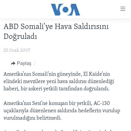
Erişilebilirlik
Ana
içeriğe
ABD Somali'ye Hava Saldırısını
geç
HABERLER
Ana
Doğruladı
PROGRAMLAR
TÜRKİYE
navigasyona
geç
25 Ocak 2007
UKRAYNA KRİZİ
AMERİKA
AMERİKA'DA YAŞAM
Aramaya
YAPAY ZEKA
ORTADOĞU
Paylaş
geç
YORUMLAR
AVRUPA
Amerika’nın Somali’nin güneyinde, El Kaide’nin
elindeki mevzilere yeni hava saldırısı düzenlediği
AMERIKA'YA ÖZEL
ULUSLARARASI
haberi, bir askeri yetkili tarafından doğrulandı.
İNGİLİZCE DERSLERİ
SAĞLIK
Amerika’nın Sesi’ne konuşan bir yetkili, AC-130
MULTİMEDYA
BİLİM VE TEKNOLOJİ
uçaklarıyla düzenlenen saldırıda hedeflerin vurulup
EKONOMİ
VİDEO GALERİ
vurulmadığını belirtmedi.
LEARNING ENGLISH
ÇEVRE
FOTO GALERİ