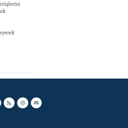
örüşlerini
ürk
leyerek