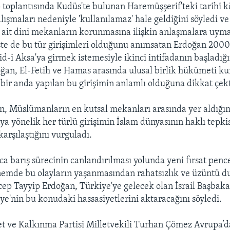
p toplantısında Kudüs'te bulunan Haremüşşerif'teki tarihi
çalışmaları nedeniyle 'kullanılamaz' hale geldiğini söyledi ve 
it dini mekanların korunmasına ilişkin anlaşmalara uymas
işte de bu tür girişimleri olduğunu anımsatan Erdoğan 2000 
-i Aksa'ya girmek istemesiyle ikinci intifadanın başladığın
an, El-Fetih ve Hamas arasında ulusal birlik hükümeti k
i bir anda yapılan bu girişimin anlamlı olduğuna dikkat çekt
n, Müslümanların en kutsal mekanları arasında yer aldığın
a yönelik her türlü girişimin İslam dünyasının haklı tepkis
karşılaştığını vurguladı.
ca barış sürecinin canlandırılması yolunda yeni fırsat penc
önemde bu olayların yaşanmasından rahatsızlık ve üzüntü d
Recep Tayyip Erdoğan, Türkiye'ye gelecek olan İsrail Başbak
ye'nin bu konudaki hassasiyetlerini aktaracağını söyledi.
t ve Kalkınma Partisi Milletvekili Turhan Çömez Avrupa’d