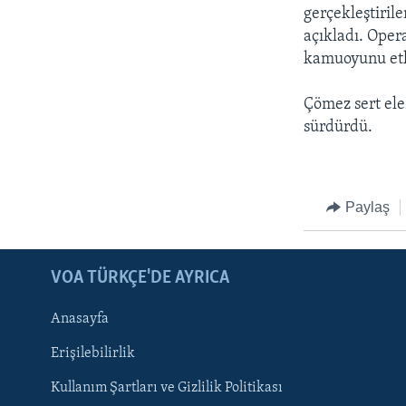
gerçekleştirile
açıkladı. Oper
kamuoyunu etki
Çömez sert ele
sürdürdü.
Paylaş
LEARNING ENGLISH
BIZI TAKIP EDIN
VOA TÜRKÇE'DE AYRICA
Anasayfa
Erişilebilirlik
Kullanım Şartları ve Gizlilik Politikası
Diller