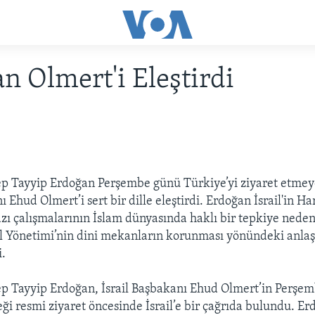
n Olmert'i Eleştirdi
p Tayyip Erdoğan Perşembe günü Türkiye’yi ziyaret etmey
ı Ehud Olmert’i sert bir dille eleştirdi. Erdoğan İsrail'in H
zı çalışmalarının İslam dünyasında haklı bir tepkiye nede
il Yönetimi’nin dini mekanların korunması yönündeki anla
i.
p Tayyip Erdoğan, İsrail Başbakanı Ehud Olmert’in Perşe
eği resmi ziyaret öncesinde İsrail’e bir çağrıda bulundu. E