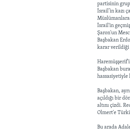
HAYATTAN
partisinin gru
İsrail’in kazı 
SANAT
Müslümanlara a
İsrail'in geçm
Şaron'un Mescid
Başbakan Erdoğ
karar verildiğ
Haremüşşerif'i
Başbakan buray
hassasiyetiyle 
Başbakan, ayrı
açıldığı bir d
altını çizdi. 
Olmert'e Türki
Bu arada Adale