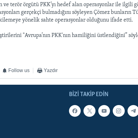
n ve terör örgütü PKK’yı hedef alan operasyonlar ile ilgili g
asyonları gerçekçi bulmadığını söyleyen Çömez bunların T
lemeye yönelik sahte operasyonlar olduğunu ifade etti.
ştirilerini "Avrupa’nın PKK'nın hamiliğini üstlendiğini” söy
Follow us
Yazdır
BIZI TAKIP EDIN