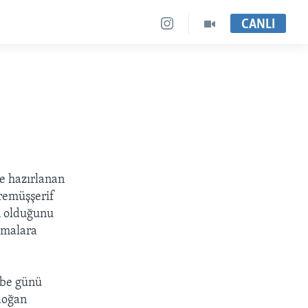
CANLI
e hazırlanan
aremüşşerif
n olduğunu
şmalara
mbe günü
rdoğan