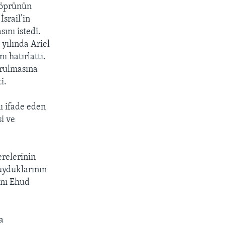
 köprünün
İsrail’in
ını istedi.
yılında Ariel
ı hatırlattı.
urulmasına
i.
ı ifade eden
i ve
erelerinin
uyduklarının
anı Ehud
a