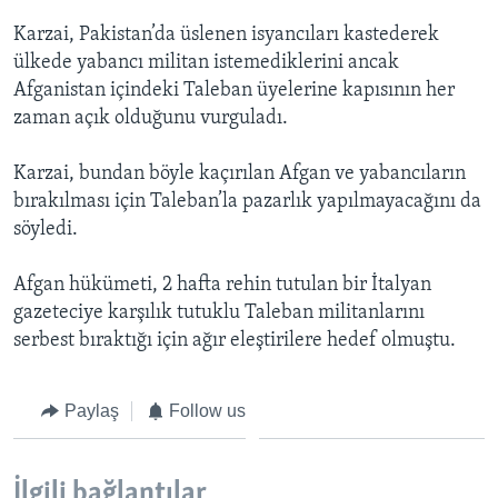
BIZI TAKIP EDIN
HAYATTAN
Karzai, Pakistan’da üslenen isyancıları kastederek
ülkede yabancı militan istemediklerini ancak
SANAT
Afganistan içindeki Taleban üyelerine kapısının her
zaman açık olduğunu vurguladı.
Diller
Karzai, bundan böyle kaçırılan Afgan ve yabancıların
bırakılması için Taleban’la pazarlık yapılmayacağını da
söyledi.
Afgan hükümeti, 2 hafta rehin tutulan bir İtalyan
gazeteciye karşılık tutuklu Taleban militanlarını
serbest bıraktığı için ağır eleştirilere hedef olmuştu.
Paylaş
Follow us
İlgili bağlantılar