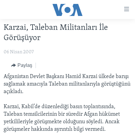
Erişilebilirlik
Ana
içeriğe
Karzai, Taleban Militanları İle
geç
HABERLER
Ana
Görüşüyor
PROGRAMLAR
TÜRKİYE
navigasyona
geç
06 Nisan 2007
UKRAYNA KRİZİ
AMERİKA
AMERİKA'DA YAŞAM
Aramaya
YAPAY ZEKA
ORTADOĞU
Paylaş
geç
YORUMLAR
AVRUPA
Afganistan Devlet Başkanı Hamid Karzai ülkede barışı
sağlamak amacıyla Taleban militanlarıyla görüştüğünü
AMERIKA'YA ÖZEL
ULUSLARARASI
açıkladı.
İNGİLİZCE DERSLERİ
SAĞLIK
Karzai, Kabil’de düzenlediği basın toplantısında,
MULTİMEDYA
BİLİM VE TEKNOLOJİ
Taleban temsilcilerinin bir süredir Afgan hükümet
EKONOMİ
VİDEO GALERİ
yetkilileriyle görüşmekte olduğunu söyledi. Ancak
LEARNING ENGLISH
görüşmeler hakkında ayrıntılı bilgi vermedi.
ÇEVRE
FOTO GALERİ