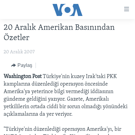
Erişilebilirlik
Ana
içeriğe
20 Aralık Amerikan Basınından
geç
HABERLER
Ana
Özetler
PROGRAMLAR
TÜRKİYE
navigasyona
geç
20 Aralık 2007
UKRAYNA KRİZİ
AMERİKA
AMERİKA'DA YAŞAM
Aramaya
YAPAY ZEKA
ORTADOĞU
Paylaş
geç
YORUMLAR
AVRUPA
Washington Post
Türkiye'nin kuzey Irak'taki PKK
kamplarına düzenlediği operasyon öncesinde
AMERIKA'YA ÖZEL
ULUSLARARASI
Amerika'ya yeterince bilgi vermediği iddiasının
İNGİLİZCE DERSLERİ
SAĞLIK
gündeme geldiğini yazıyor. Gazete, Amerikalı
yetkililerin ortada ciddi bir sorun olmadığı yönündeki
MULTİMEDYA
BİLİM VE TEKNOLOJİ
açıklamalarına da yer veriyor.
EKONOMİ
VİDEO GALERİ
LEARNING ENGLISH
"Türkiye'nin düzenlediği operasyon Amerika'yı, bir
ÇEVRE
FOTO GALERİ