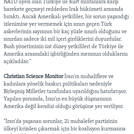
NATO üyesi olan Türkiye ile Kürt militanlara karşı
BIZI TAKIP EDIN
HAYATTAN
harekete geçmeyi reddeden Irak hükümeti arasında
bıraktı. Ancak Amerikalı yetkililer, bir sorun yaşandığı
SANAT
izlenimine yer vermemek için sınırı geçen Türk
askerlerinin sayısının bir kaç yüzle sınırlı olduğunu ve
Diller
sınırdan sadece iki mil içeri girdiklerini duyurdular.
Bush yönetiminin üst düzey yetkilileri de Türkiye ile
Amerika arasındaki işbirliğinden memnun olduklarını
açıkladılar."
Christian Science Monitor
İran'ın muhaliflere ve
kadınlara yönelik baskıcı politikaları nedeniyle
Birleşmiş Milletler tarafından uyarıldığını hatırlatıyor.
Yapılan yorumda, İran'ın en büyük düşmanının
Amerika değil kendisi olduğu görüşüne yer veriliyor.
"İran'da yaşanan sorunlar, 21 muhalefet partisinin
ülkeyi krizden çıkarmak için bir koalisyon kurmasına