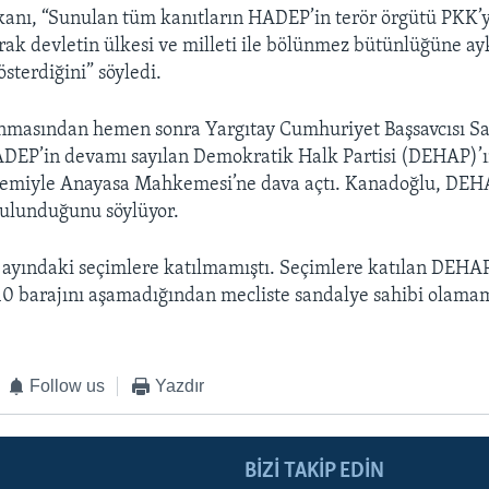
nı, “Sunulan tüm kanıtların HADEP’in terör örgütü PKK’
rak devletin ülkesi ve milleti ile bölünmez bütünlüğüne ay
sterdiğini” söyledi.
anmasından hemen sonra Yargıtay Cumhuriyet Başsavcısı S
DEP’in devamı sayılan Demokratik Halk Partisi (DEHAP)’ı
stemiyle Anayasa Mahkemesi’ne dava açtı. Kanadoğlu, DEH
bulunduğunu söylüyor.
yındaki seçimlere katılmamıştı. Seçimlere katılan DEHAP
0 barajını aşamadığından mecliste sandalye sahibi olamam
Follow us
Yazdır
BIZI TAKIP EDIN