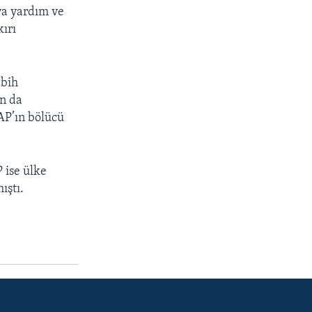
ya yardım ve
kırı
abih
n da
AP’ın bölücü
 ise ülke
ıştı.