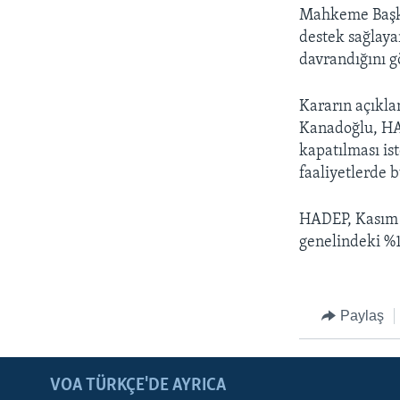
HAYATTAN
Mahkeme Başka
SANAT
destek sağlaya
davrandığını gö
Kararın açıkl
Kanadoğlu, HA
kapatılması i
faaliyetlerde 
HADEP, Kasım a
genelindeki %1
Paylaş
LEARNING ENGLISH
BIZI TAKIP EDIN
VOA TÜRKÇE'DE AYRICA