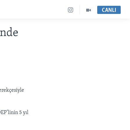
CANLI
inde
erekçesiyle
P’linin 5 yıl