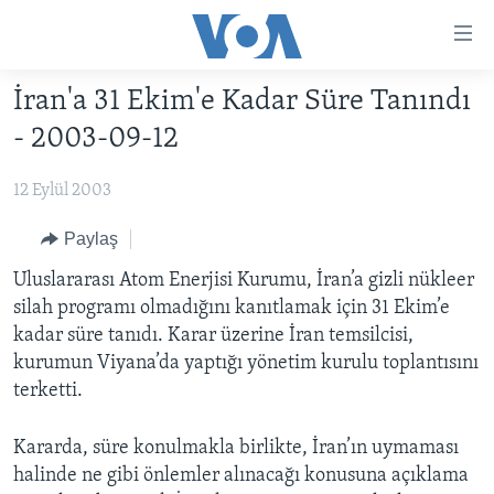
Erişilebilirlik
Ana
içeriğe
İran'a 31 Ekim'e Kadar Süre Tanındı
geç
HABERLER
Ana
- 2003-09-12
PROGRAMLAR
TÜRKİYE
navigasyona
geç
12 Eylül 2003
UKRAYNA KRİZİ
AMERİKA
AMERİKA'DA YAŞAM
Aramaya
YAPAY ZEKA
ORTADOĞU
Paylaş
geç
YORUMLAR
AVRUPA
Uluslararası Atom Enerjisi Kurumu, İran’a gizli nükleer
silah programı olmadığını kanıtlamak için 31 Ekim’e
AMERIKA'YA ÖZEL
ULUSLARARASI
kadar süre tanıdı. Karar üzerine İran temsilcisi,
İNGİLİZCE DERSLERİ
SAĞLIK
kurumun Viyana’da yaptığı yönetim kurulu toplantısını
terketti.
MULTİMEDYA
BİLİM VE TEKNOLOJİ
EKONOMİ
VİDEO GALERİ
Kararda, süre konulmakla birlikte, İran’ın uymaması
LEARNING ENGLISH
halinde ne gibi önlemler alınacağı konusuna açıklama
ÇEVRE
FOTO GALERİ