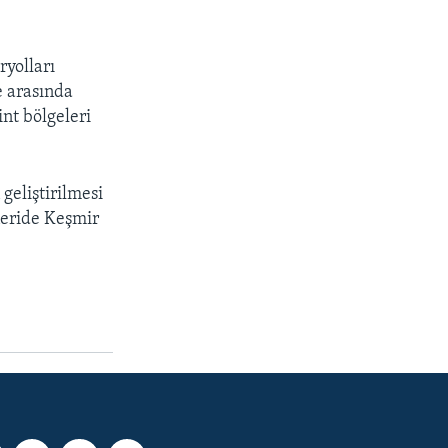
ryolları
e arasında
int bölgeleri
geliştirilmesi
neride Keşmir