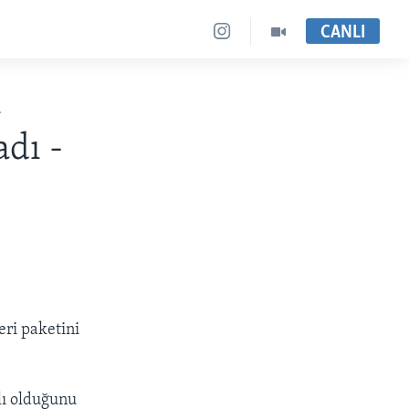
CANLI
n
dı -
eri paketini
lı olduğunu