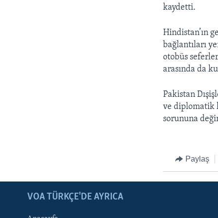
HAYATTAN
kaydetti.
SANAT
Hindistan’ın g
bağlantıları y
otobüs seferler
arasında da ku
Pakistan Dışiş
ve diplomatik 
sorununa değin
Paylaş
LEARNING ENGLISH
BIZI TAKIP EDIN
VOA TÜRKÇE'DE AYRICA