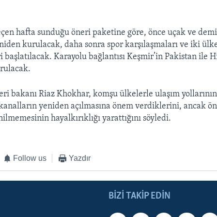
eçen hafta sunduğu öneri paketine göre, önce uçak ve demi
eniden kurulacak, daha sonra spor karşılaşmaları ve iki ülk
i başlatılacak. Karayolu bağlantısı Keşmir’in Pakistan ile H
rulacak.
leri bakanı Riaz Khokhar, komşu ülkelerle ulaşım yollarının 
kanalların yeniden açılmasına önem verdiklerini, ancak ö
ilmemesinin hayalkırıklığı yarattığını söyledi.
Follow us
Yazdır
BIZI TAKIP EDIN