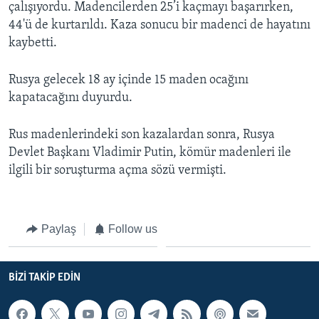
çalışıyordu. Madencilerden 25’i kaçmayı başarırken,
BIZI TAKIP EDIN
HAYATTAN
44'ü de kurtarıldı. Kaza sonucu bir madenci de hayatını
SANAT
kaybetti.
Diller
Rusya gelecek 18 ay içinde 15 maden ocağını
kapatacağını duyurdu.
Rus madenlerindeki son kazalardan sonra, Rusya
Devlet Başkanı Vladimir Putin, kömür madenleri ile
ilgili bir soruşturma açma sözü vermişti.
Paylaş
Follow us
BIZI TAKIP EDIN