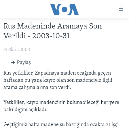
Erişilebilirlik
Ana
içeriğe
Rus Madeninde Aramaya Son
geç
HABERLER
Ana
Verildi - 2003-10-31
PROGRAMLAR
TÜRKİYE
navigasyona
geç
31 Ekim 2003
UKRAYNA KRİZİ
AMERİKA
AMERİKA'DA YAŞAM
Aramaya
YAPAY ZEKA
ORTADOĞU
Paylaş
geç
YORUMLAR
AVRUPA
Rus yetkililer, Zapadnaya maden ocağında geçen
haftadan bu yana kayıp olan son madenciyle ilgili
AMERIKA'YA ÖZEL
ULUSLARARASI
arama çalışmalarına son verdi.
İNGİLİZCE DERSLERİ
SAĞLIK
Yetkililer, kayıp madencinin bulunabileceği her yere
MULTİMEDYA
BİLİM VE TEKNOLOJİ
bakıldığını açıkladı.
EKONOMİ
VİDEO GALERİ
LEARNING ENGLISH
ÇEVRE
FOTO GALERİ
Geçtiğimiz hafta madene su bastığında ocakta 71 işçi