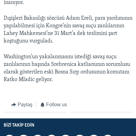
inanıyor.
BIZI TAKIP EDIN
HAYATTAN
SANAT
Dışişleri Bakanlığı sözcüsü Adam Ereli, para yardımının
yapılabilmesi için Kongre’nin savaş suçu zanlılarının
Lahey Mahkemesi’ne 31 Mart’a dek teslimini şart
Diller
koştuğunu vurguladı.
Washington’un yakalanmasını istediği savaş suçu
zanlılarının başında Srebrenica katliamının sorumlusu
olarak gösterilen eski Bosna Sırp ordusunun komutanı
Ratko Mladic geliyor.
Paylaş
Follow us
BIZI TAKIP EDIN