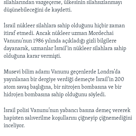
silahlarından vazgeçerse, ülkesinin silahsızlanmayı
BIZI TAKIP EDIN
HAYATTAN
düşünebileceğini de kaydetti.
SANAT
İsrail nükleer silahlara sahip olduğunu hiçbir zaman
itiraf etmedi. Ancak nükleer uzman Mordechai
Diller
Vanunu’nun 1986 yılında açıkladığı gizli bilgilere
dayanarak, uzmanlar İsrail’in nükleer silahlara sahip
olduğuna karar vermişti.
Musevi bilim adamı Vanunu geçenlerde Londra’da
yayınlanan bir dergiye verdiği demeçte İsrail’in 200
atom savaş başlığına, bir nitrojen bombasına ve bir
hidrojen bombasına sahip olduğunu söyledi.
İsrail polisi Vanunu’nun yabancı basına demeç vererek
hapisten salıverilme koşullarını çiğneyip çiğnemediğini
inceliyor.