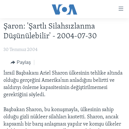
Erişilebilirlik
Ana
içeriğe
Şaron: 'Şartlı Silahsızlanma
geç
HABERLER
Ana
Düşünülebilir' - 2004-07-30
PROGRAMLAR
TÜRKİYE
navigasyona
geç
30 Temmuz 2004
UKRAYNA KRİZİ
AMERİKA
AMERİKA'DA YAŞAM
Aramaya
YAPAY ZEKA
ORTADOĞU
Paylaş
geç
YORUMLAR
AVRUPA
İsrail Başbakanı Ariel Sharon ülkesinin tehlike altında
olduğu gerçeğini Amerika’nın anladığını belirtti ve
AMERIKA'YA ÖZEL
ULUSLARARASI
saldırıyı önleme kapasitesinin değiştirilmemesi
İNGİLİZCE DERSLERİ
SAĞLIK
gerektiğini söyledi.
MULTİMEDYA
BİLİM VE TEKNOLOJİ
Başbakan Sharon, bu konuşmayla, ülkesinin sahip
EKONOMİ
VİDEO GALERİ
olduğu gizli nükleer silahları kastetti. Sharon, ancak
LEARNING ENGLISH
kapsamlı bir barış anlaşması yapılır ve komşu ülkeler
ÇEVRE
FOTO GALERİ