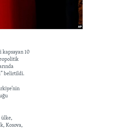
ni kapsayan 10
eopolitik
larında
belirtildi.
rkiye’nin
duğu
 ülke,
k, Kosova,