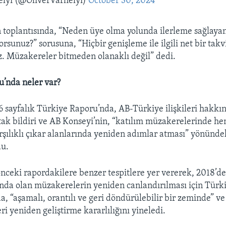
elyi (@OliverVarhelyi)
October 30, 2024
n toplantısında, “Neden üye olma yolunda ilerleme sağlayan
rsunuz?” sorusuna, “Hiçbir genişleme ile ilgili net bir tak
. Müzakereler bitmeden olanaklı değil” dedi.
’nda neler var?
 sayfalık Türkiye Raporu’nda, AB-Türkiye ilişkileri hakkı
rtak bildiri ve AB Konseyi’nin, “katılım müzakerelerinde 
rşılıklı çıkar alanlarında yeniden adımlar atması” yönünde
du.
nceki rapordakilere benzer tespitlere yer vererek, 2018’d
da olan müzakerelerin yeniden canlandırılması için Türki
da, “aşamalı, orantılı ve geri döndürülebilir bir zeminde” ve
leri yeniden geliştirme kararlılığını yineledi.