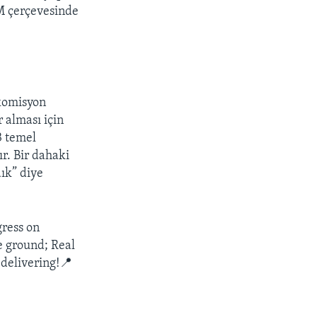
M çerçevesinde
komisyon
alması için
3 temel
ır. Bir dahaki
ık” diye
gress on
e ground; Real
 delivering!📍