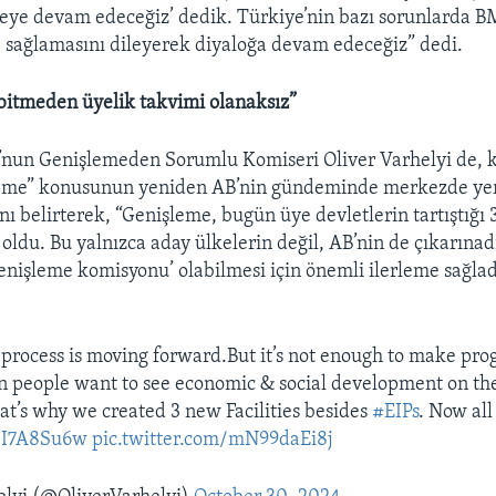
eye devam edeceğiz’ dedik. Türkiye’nin bazı sorunlarda B
e sağlamasını dileyerek diyaloğa devam edeceğiz” dedi.
bitmeden üyelik takvimi olanaksız”
nun Genişlemeden Sorumlu Komiseri Oliver Varhelyi de, 
leme” konusunun yeniden AB’nin gündeminde merkezde yer 
ını belirterek, “Genişleme, bugün üye devletlerin tartıştığı 
oldu. Bu yalnızca aday ülkelerin değil, AB’nin de çıkarınad
nişleme komisyonu’ olabilmesi için önemli ilerleme sağlad
process is moving forward.But it’s not enough to make pro
 people want to see economic & social development on th
hat’s why we created 3 new Facilities besides
#EIPs
. Now all
k0I7A8Su6w
pic.twitter.com/mN99daEi8j