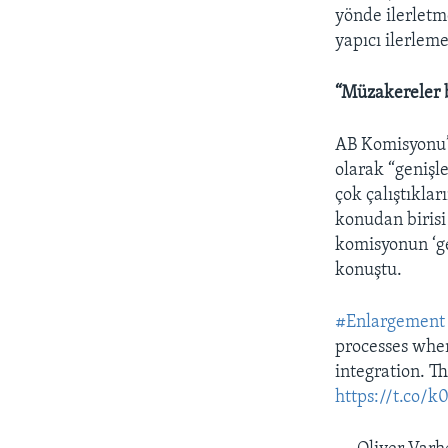
yönde ilerletm
yapıcı ilerlem
“Müzakereler 
AB Komisyonu’
olarak “geniş
çok çalıştıklar
konudan birisi 
komisyonun ‘ge
konuştu.
#Enlargement
processes when
integration. T
https://t.co/