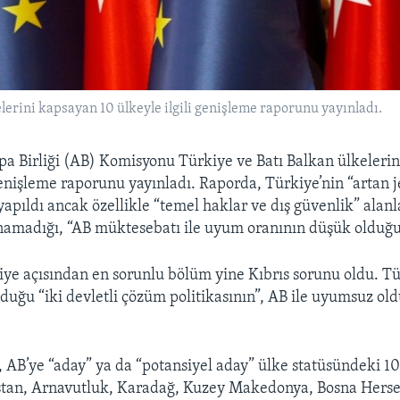
erini kapsayan 10 ülkeyle ilgili genişleme raporunu yayınladı.
pa Birliği (AB) Komisyonu Türkiye ve Batı Balkan ülkeleri
 genişleme raporunu yayınladı. Raporda, Türkiye’nin “artan j
yapıldı ancak özellikle “temel haklar ve dış güvenlik” alan
namadığı, “AB müktesebatı ile uyum oranının düşük olduğu” 
ye açısından en sorunlu bölüm yine Kıbrıs sorunu oldu. Tü
nduğu “iki devletli çözüm politikasının”, AB ile uyumsuz ol
AB’ye “aday” ya da “potansiyel aday” ülke statüsündeki 10
istan, Arnavutluk, Karadağ, Kuzey Makedonya, Bosna Herse