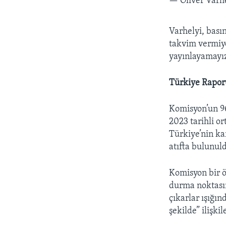
— Oliver Varh
Varhelyi, bası
takvim vermiyo
yayınlayamayız
Türkiye Raporu
Komisyon’un 96
2023 tarihli o
Türkiye’nin ka
atıfta bulunul
Komisyon bir ö
durma noktasın
çıkarlar ışığın
şekilde” ilişki