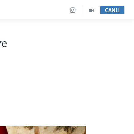
CANLI
ye