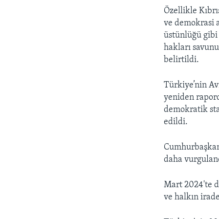
Özellikle Kıbr
ve demokrasi a
üstünlüğü gibi
hakları savunu
belirtildi.
Türkiye’nin A
yeniden rapord
demokratik stan
edildi.
Cumhurbaşkanl
daha vurgulan
Mart 2024'te d
ve halkın irade