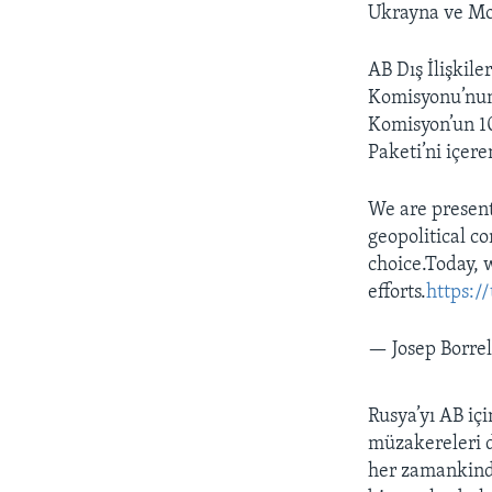
Ukrayna ve Mo
AB Dış İlişkile
Komisyonu’nun
Komisyon’un 10
Paketi’ni içere
We are presen
geopolitical c
choice.Today, 
efforts.
https:
— Josep Borrel
Rusya’yı AB iç
müzakereleri d
her zamankinde