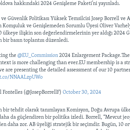
ldova hakkındaki 2024 Genişleme Paketi’ni yayınladı.
r ve Güvenlik Politikası Yüksek Temsilcisi Josep Borrell ve 
 Komşuluk ve Genişlemeden Sorumlu Üyesi Oliver Varhely
 ülkeye ilişkin son değerlendirmelerinin yer aldığı 2024 
n bir basın toplantısı düzenledi.
ting the
@EU_Commission
2024 Enlargement Package.The
ontext is more challenging than ever.EU membership is a str
we are presenting the detailed assessment of our 10 partner
//t.co/NNAALzpUWo
l Fontelles (@JosepBorrellF)
October 30, 2024
in bir tehdit olarak tanımlayan Komisyon, Doğu Avrupa ülkel
aha da güçlendiren bir politika izledi. Borrell, “Mevcut je
n daha zor. AB üyeliği stratejik bir seçimdir. Bugün, 10 o