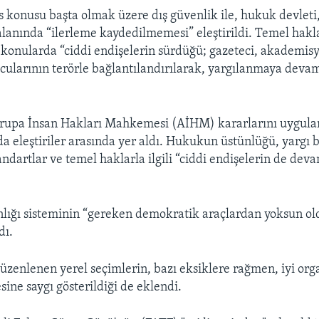
ıs konusu başta olmak üzere dış güvenlik ile, hukuk devleti,
lanında “ilerleme kaydedilmemesi” eleştirildi. Temel hak
 konularda “ciddi endişelerin sürdüğü; gazeteci, akademis
cularının terörle bağlantılandırılarak, yargılanmaya devam
vrupa İnsan Hakları Mahkemesi (AİHM) kararlarını uygul
a eleştiriler arasında yer aldı. Hukukun üstünlüğü, yargı b
dartlar ve temel haklarla ilgili “ciddi endişelerin de deva
ığı sisteminin “gereken demokratik araçlardan yoksun ol
dı.
üzenlenen yerel seçimlerin, bazı eksiklere rağmen, iyi orga
sine saygı gösterildiği de eklendi.