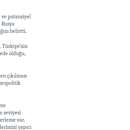
 ve potansiyel
, Rusya
nı belirtti.
, Türkiye’nin
yede olduğu,
den çıkılması
jeopolitik
vme
m seviyesi
lerleme var.
lerimizi yapıcı