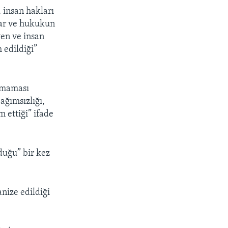
 insan hakları
lar ve hukukun
yen ve insan
 edildiği”
amaması
ağımsızlığı,
m ettiği” ifade
duğu” bir kez
nize edildiği