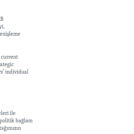
AB
i,
Genişleme
 current
ategic
s’ individual
eri ile
opolitik bağlam
rtağımızın