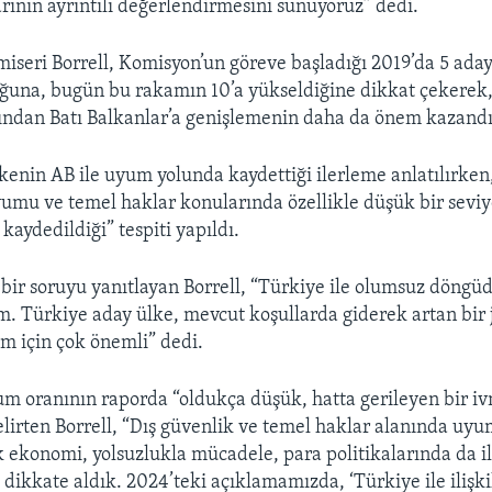
arının ayrıntılı değerlendirmesini sunuyoruz” dedi.
seri Borrell, Komisyon’un göreve başladığı 2019’da 5 aday
ğuna, bugün bu rakamın 10’a yükseldiğine dikkat çekerek
ından Batı Balkanlar’a genişlemenin daha da önem kazandığı
kenin AB ile uyum yolunda kaydettiği ilerleme anlatılırken
uyumu ve temel haklar konularında özellikle düşük bir sevi
kaydedildiği” tespiti yapıldı.
 bir soruyu yanıtlayan Borrell, “Türkiye ile olumsuz döngü
ım. Türkiye aday ülke, mevcut koşullarda giderek artan bir 
im için çok önemli” dedi.
um oranının raporda “oldukça düşük, hatta gerileyen bir i
belirten Borrell, “Dış güvenlik ve temel haklar alanında uyu
k ekonomi, yolsuzlukla mücadele, para politikalarında da i
 dikkate aldık. 2024’teki açıklamamızda, ‘Türkiye ile ilişki