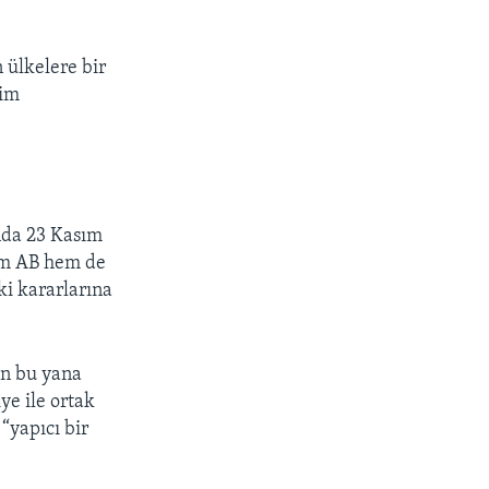
 ülkelere bir
vim
nda 23 Kasım
hem AB hem de
ki kararlarına
en bu yana
ye ile ortak
 “yapıcı bir