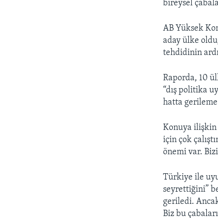
bireysel çabal
AB Yüksek Komi
aday ülke oldu
tehdidinin ard
Raporda, 10 ül
“dış politika 
hatta gerileme 
Konuya ilişkin
için çok çalışt
önemi var. Biz
Türkiye ile uy
seyrettiğini” 
geriledi. Anca
Biz bu çabaları