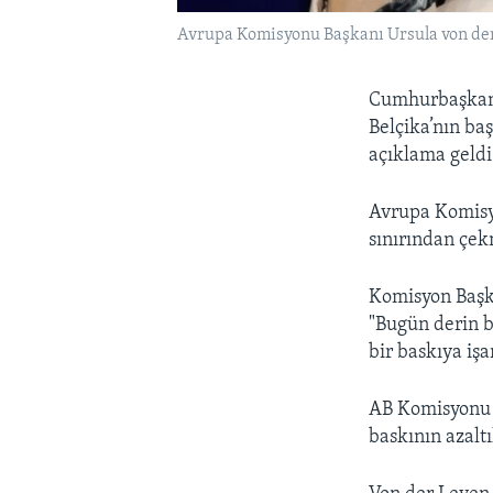
Avrupa Komisyonu Başkanı Ursula von de
Cumhurbaşkanı
Belçika’nın ba
açıklama geldi
Avrupa Komisy
sınırından çek
Komisyon Başk
"Bugün derin b
bir baskıya işa
AB Komisyonu 
baskının azalt