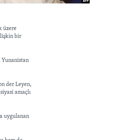
k üzere
işkin bir
i Yunanistan
on der Leyen,
siyasi amaçlı
da uygulanan