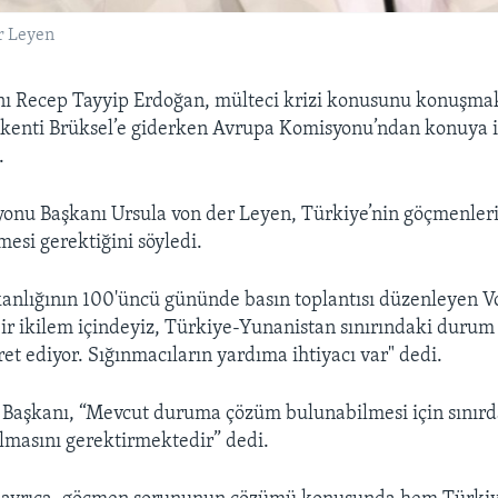
r Leyen
 Recep Tayyip Erdoğan, mülteci krizi konusunu konuşma
şkenti Brüksel’e giderken Avrupa Komisyonu’ndan konuya il
.
onu Başkanı Ursula von der Leyen, Türkiye’nin göçmenler
mesi gerektiğini söyledi.
anlığının 100'üncü gününde basın toplantısı düzenleyen V
ir ikilem içindeyiz, Türkiye-Yunanistan sınırındaki durum 
ret ediyor. Sığınmacıların yardıma ihtiyacı var" dedi.
Başkanı, “Mevcut duruma çözüm bulunabilmesi için sınır
ılmasını gerektirmektedir” dedi.