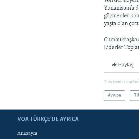
Von der Leyen
Yunanistan’a d
göçmenler kon
yaşta olan çocu
Cumhurbaşkanı
Liderler Topla
Paylaş
This item is part of
Avrupa
TÜ
LEARNING ENGLISH
BIZI TAKIP EDIN
VOA TÜRKÇE'DE AYRICA
Anasayfa