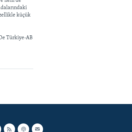
ye hem de
adalarındaki
ellikle küçük
'De Türkiye-AB