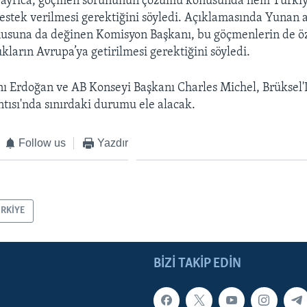
 ayrıca, göçmen sorununun çözümü konusunda hem Türki
estek verilmesi gerektiğini söyledi. Açıklamasında Yunan 
usuna da değinen Komisyon Başkanı, bu göçmenlerin de öz
kların Avrupa’ya getirilmesi gerektiğini söyledi.
 Erdoğan ve AB Konseyi Başkanı Charles Michel, Brüksel
ntısı'nda sınırdaki durumu ele alacak.
Follow us
Yazdır
RKİYE
BIZI TAKIP EDIN