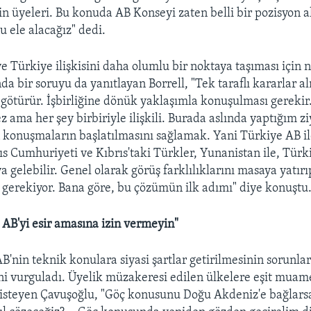
in üyeleri. Bu konuda AB Konseyi zaten belli bir pozisyon al
u ele alacağız" dedi.
ve Türkiye ilişkisini daha olumlu bir noktaya taşıması için
nda bir soruyu da yanıtlayan Borrell, "Tek taraflı kararlar
götürür. İşbirliğine dönük yaklaşımla konuşulması gerekir.
 ama her şey birbiriyle ilişkili. Burada aslında yaptığım zi
konuşmaların başlatılmasını sağlamak. Yani Türkiye AB il
rıs Cumhuriyeti ve Kıbrıs'taki Türkler, Yunanistan ile, Tür
a gelebilir. Genel olarak görüş farklılıklarını masaya yatır
i gerekiyor. Bana göre, bu çözümün ilk adımı" diye konuştu
n AB'yi esir amasına izin vermeyin"
B'nin teknik konulara siyasi şartlar getirilmesinin sorunlar
ini vurguladı. Üyelik müzakeresi edilen ülkelere eşit muam
 isteyen Çavuşoğlu, "Göç konusunu Doğu Akdeniz'e bağlars