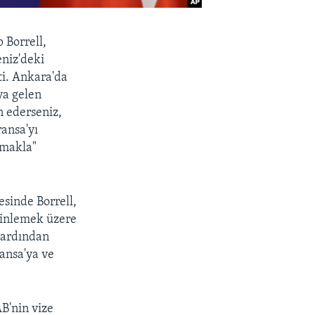
p Borrell,
eniz'deki
i. Ankara'da
ya gelen
n ederseniz,
ransa'yı
pmakla"
esinde Borrell,
dinlemek üzere
 ardından
ransa'ya ve
B'nin vize