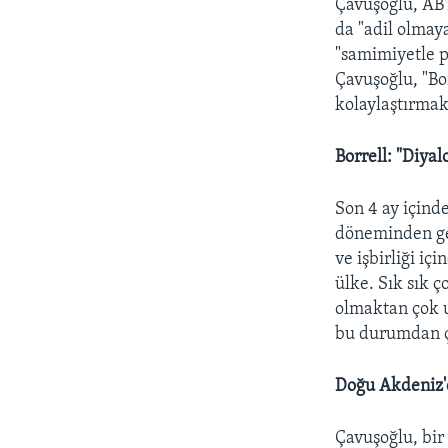
Çavuşoğlu, AB'
da "adil olmay
"samimiyetle pa
Çavuşoğlu, "Bor
kolaylaştırmak
Borrell: "Diyalo
Son 4 ay içinde
döneminden geç
ve işbirliği iç
ülke. Sık sık 
olmaktan çok u
bu durumdan çı
Doğu Akdeniz'
Çavuşoğlu, bir