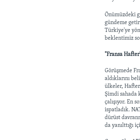
Önümüzdeki gün
gündeme getiri
Türkiye'ye yön
beklentimiz so
"Fransa Hafter'
Görüşmede Fran
aldıklarını be
ülkeler, Hafter
Şimdi sahada k
çalışıyor. En 
ispatladık. NA
dürüst davranm
da yanılttığı i