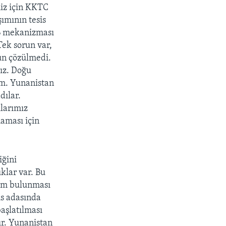
miz için KKTC
şımının tesis
AB mekanizması
Tek sorun var,
un çözülmedi.
rız. Doğu
ım. Yunanistan
dılar.
ılarımız
maması için
iğini
ıklar var. Bu
züm bulunması
ıs adasında
aşlatılması
ır. Yunanistan