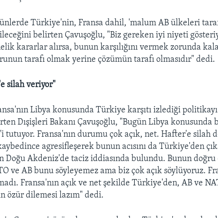
lerde Türkiye'nin, Fransa dahil, 'malum AB ülkeleri tara
leceğini belirten Çavuşoğlu, "Biz gereken iyi niyeti göste
elik kararlar alırsa, bunun karşılığını vermek zorunda kal
runun tarafı olmak yerine çözümün tarafı olmasıdır" dedi.
e silah veriyor"
sa'nın Libya konusunda Türkiye karşıtı izlediği politikayı
lirten Dışişleri Bakanı Çavuşoğlu, "Bugün Libya konusunda 
'i tutuyor. Fransa'nın durumu çok açık, net. Hafter'e silah d
aybedince agresifleşerek bunun acısını da Türkiye'den çı
son Doğu Akdeniz'de taciz iddiasında bulundu. Bunun doğru 
TO ve AB bunu söyleyemez ama biz çok açık söylüyoruz. F
adı. Fransa'nın açık ve net şekilde Türkiye'den, AB ve NA
çin özür dilemesi lazım" dedi.