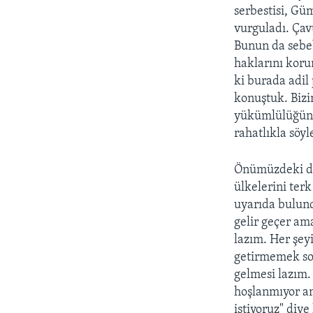
serbestisi, Gü
vurguladı. Çav
Bunun da sebeb
haklarını koru
ki burada adil
konuştuk. Bizi
yükümlülüğünü 
rahatlıkla söyl
Önümüzdeki dö
ülkelerini ter
uyarıda bulun
gelir geçer a
lazım. Her şey
getirmemek sor
gelmesi lazım
hoşlanmıyor am
istiyoruz" diye