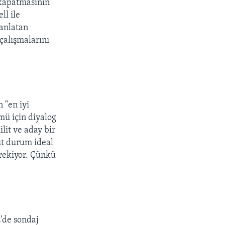
 kapatmasının
ll ile
 anlatan
 çalışmalarını
 "en iyi
mü için diyalog
ilit ve aday bir
ut durum ideal
rekiyor. Çünkü
'de sondaj