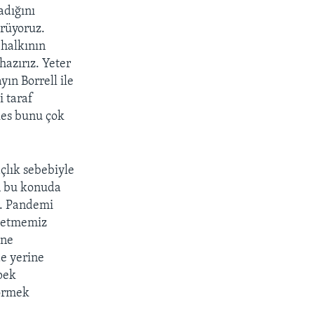
adığını
rüyoruz.
 halkının
azırız. Yeter
ın Borrell ile
 taraf
kes bunu çok
çlık sebebiyle
ın bu konuda
z. Pandemi
t etmemiz
ine
e yerine
pek
görmek