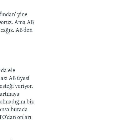
fından' yine
riyoruz. Ama AB
acağız. AB'den
 da ele
bazı AB üyesi
esteği veriyor.
kartmaya
olmadığını biz
ransa burada
TO'dan onları