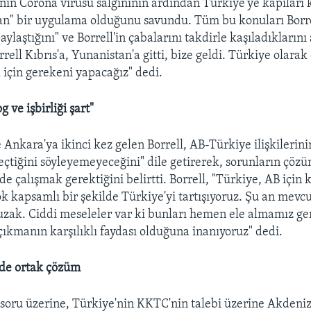
nin Corona virüsü salgınının ardından Türkiye'ye kapıları
an" bir uygulama olduğunu savundu. Tüm bu konuları Borre
ylaştığını" ve Borrell'in çabalarını takdirle kaşıladıklarını
rell Kıbrıs'a, Yunanistan'a gitti, bize geldi. Türkiye olarak
 için gerekeni yapacağız" dedi.
g ve işbirliği şart"
 Ankara'ya ikinci kez gelen Borrell, AB-Türkiye ilişkilerinin
tiğini söyleyemeyeceğini" dile getirerek, sorunların çözü
inde çalışmak gerektiğini belirtti. Borrell, "Türkiye, AB için k
çok kapsamlı bir şekilde Türkiye'yi tartışıyoruz. Şu an mevc
zak. Ciddi meseleler var ki bunları hemen ele almamız ge
kmanın karşılıklı faydası olduğuna inanıyoruz" dedi.
de ortak çözüm
 soru üzerine, Türkiye'nin KKTC'nin talebi üzerine Akdeniz