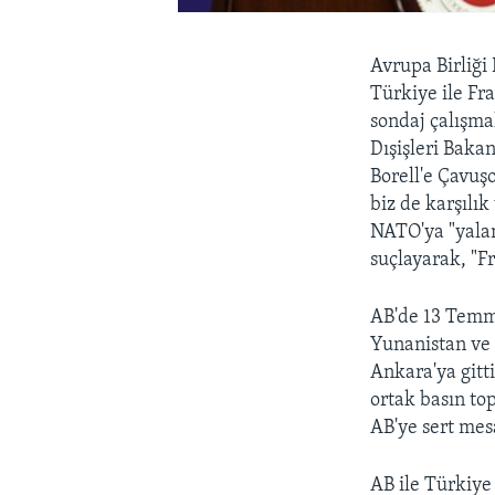
Avrupa Birliği 
Türkiye ile Fr
sondaj çalışma
Dışişleri Baka
Borell'e Çavuş
biz de karşılı
NATO'ya "yalan
suçlayarak, "F
AB'de 13 Temmu
Yunanistan ve 
Ankara'ya gitt
ortak basın top
AB'ye sert mesa
AB ile Türkiye