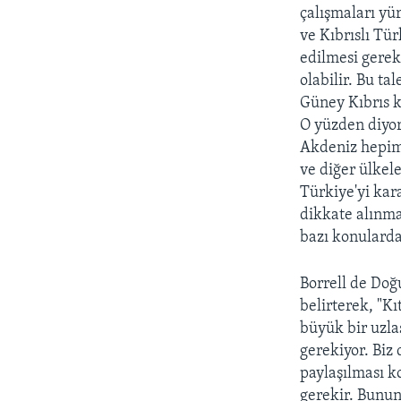
çalışmaları yü
ve Kıbrıslı Tür
edilmesi gerek
olabilir. Bu ta
Güney Kıbrıs k
O yüzden diyor
Akdeniz hepimi
ve diğer ülkel
Türkiye'yi kar
dikkate alınma
bazı konularda 
Borrell de Doğ
belirterek, "Kı
büyük bir uzla
gerekiyor. Biz
paylaşılması k
gerekir. Bunun