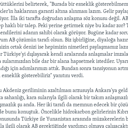
rüttüklerini belirterek, "Burada bir esneklik gösterebilme
kler'in haklarının garanti altına alınması lazım. Gelir payla
iyor. İlla iki tarafta doğrudan anlaşma söz konusu değil. 
lep haklı bir talep. Peki yerine getirmek niye bu kadar zor? 
endilerini adanın sahibi olarak görüyor. Bugüne kadar sor
um AB çözümün tarafı olsun. Biz işbirliğine, diyaloğa hazı
zin ortak denizi ise hepimizin nimetleri paylaşmamız laz
er Türkiye'yi dışlayarak kendi aralarında anlaşmalar imzala
a sularımızdan bile dar bir alana hapsetmek istediler. Uyar
dığı için adımlarımızı attık. Bundan sonra tansiyonun art
esneklik gösterebiliriz" yanıtını verdi.
u Akdeniz geriliminin azaltılması arzusuyla Ankara'ya geld
ta sahanlığı, kara sularıyla ilgili olarak bir takım anlaşmazl
şmazlık şu anda. Her iki tarafı da memnun edecek bir çö
 de bunu konuştuk. Öncelikle hidrokarbon gelirlerinin Kıbr
onusunda Türkiye ile Yunanistan arasında müzakerelerin b
la ilgili olarak AB gerektiğinde yardımcı olmaya çalışacakt