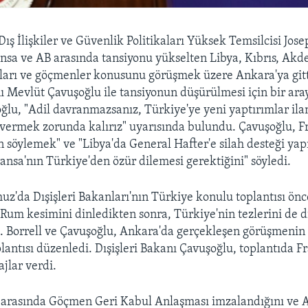
Dış İlişkiler ve Güvenlik Politikaları Yüksek Temsilcisi Jose
ansa ve AB arasında tansiyonu yükselten Libya, Kıbrıs, Akd
ları ve göçmenler konusunu görüşmek üzere Ankara'ya gitt
nı Mevlüt Çavuşoğlu ile tansiyonun düşürülmesi için bir ara
oğlu, "Adil davranmazsanız, Türkiye'ye yeni yaptırımlar ila
k vermek zorunda kalırız" uyarısında bulundu. Çavuşoğlu, F
 söylemek" ve "Libya'da General Hafter'e silah desteği ya
ransa'nın Türkiye'den özür dilemesi gerektiğini" söyledi.
z'da Dışişleri Bakanları'nın Türkiye konulu toplantısı önc
Rum kesimini dinledikten sonra, Türkiye'nin tezlerini de 
i. Borrell ve Çavuşoğlu, Ankara'da gerçekleşen görüşmenin
lantısı düzenledi. Dışişleri Bakanı Çavuşoğlu, toplantıda F
jlar verdi.
 arasında Göçmen Geri Kabul Anlaşması imzalandığını ve A