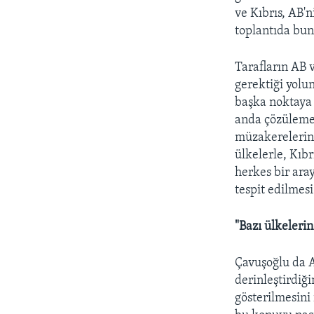
ve Kıbrıs, AB'n
toplantıda bun
Tarafların AB 
gerektiği yolu
başka noktaya 
anda çözülemez
müzakerelerin 
ülkelerle, Kıb
herkes bir aray
tespit edilmes
"Bazı ülkeleri
Çavuşoğlu da A
derinleştirdiğ
gösterilmesini