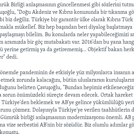
mrük Birliği anlaşmasının güncellenmesi gibi sözlerini tutm
uşoğlu, "Doğu Akdeniz ve Kıbrıs konusunda bir tıkanma gö
i biz değiliz. Türkiye bir garantör ülke olarak Kıbrıs Türk
makla mükellef. Biz hep başından beri diyalog başlatmaya h
 paylaşmayı bilelim. Bu konularda neler yapabileceğimizi say
m aramızda bir göç mutabakatı var. 2016'dan bu yana hangi
yerine getirmiş ya da getirememiş... Objektif bakan her
er" dedi.
nemde pandeminin de etkisiyle yüz milyonlarca insanın a
k etmek zorunda kalacağını, bütün uluslararası kuruluşlar
duğunu belirten Çavuşoğlu, "Bundan hepimiz etkileneceği
ma sorun önümüzdeki süreçte devam edecek. Ortak hareke
i Türkiye'den beklemek ve AB'ye gelince yükümlülüğü yer
unu çözmez. Dolayısıyla Türkiye'ye verilen taahhütlerin d
. Gümrük birliği anlaşmasının modernizasyonu önemli. AB 
a vize serbestisi AB'nin bir sözüdür. Biz olumlu adımlar 
 konuştu.