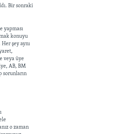
dı. Bir sonraki
 ne yapması
 almak konuyu
 Her şey aynı
yaret,
e veya üye
kiye, AB, BM
ıp sorunların
.
ı
ele
anız o zaman