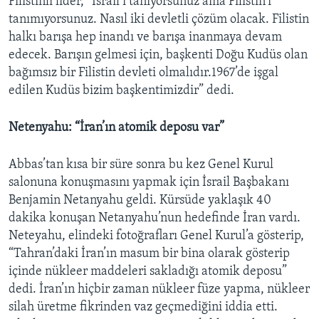
Filistinli lider, “İsrail’i tanıyorsunuz ama Filistin’i
tanımıyorsunuz. Nasıl iki devletli çözüm olacak. Filistin
halkı barışa hep inandı ve barışa inanmaya devam
edecek. Barışın gelmesi için, başkenti Doğu Kudüs olan
bağımsız bir Filistin devleti olmalıdır.1967’de işgal
edilen Kudüs bizim başkentimizdir” dedi.
Netenyahu: “İran’ın atomik deposu var”
Abbas’tan kısa bir süre sonra bu kez Genel Kurul
salonuna konuşmasını yapmak için İsrail Başbakanı
Benjamin Netanyahu geldi. Kürsüde yaklaşık 40
dakika konuşan Netanyahu’nun hedefinde İran vardı.
Neteyahu, elindeki fotoğrafları Genel Kurul’a gösterip,
“Tahran’daki İran’ın masum bir bina olarak gösterip
içinde nükleer maddeleri sakladığı atomik deposu”
dedi. İran’ın hiçbir zaman nükleer füze yapma, nükleer
silah üretme fikrinden vaz geçmediğini iddia etti.