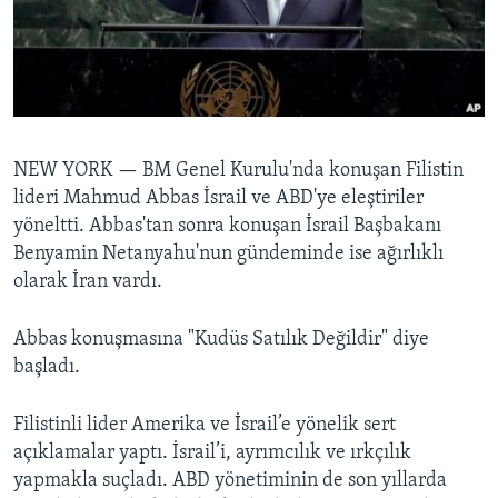
BIZI TAKIP EDIN
HAYATTAN
SANAT
Diller
NEW YORK —
BM Genel Kurulu'nda konuşan Filistin
lideri Mahmud Abbas İsrail ve ABD'ye eleştiriler
yöneltti. Abbas'tan sonra konuşan İsrail Başbakanı
Benyamin Netanyahu'nun gündeminde ise ağırlıklı
olarak İran vardı.
Abbas konuşmasına "Kudüs Satılık Değildir" diye
başladı.
Filistinli lider Amerika ve İsrail’e yönelik sert
açıklamalar yaptı. İsrail’i, ayrımcılık ve ırkçılık
yapmakla suçladı. ABD yönetiminin de son yıllarda