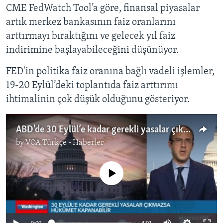
CME FedWatch Tool’a göre, finansal piyasalar
artık merkez bankasının faiz oranlarını
arttırmayı bıraktığını ve gelecek yıl faiz
indirimine başlayabileceğini düşünüyor.
FED'in politika faiz oranına bağlı vadeli işlemler,
19-20 Eylül’deki toplantıda faiz arttırımı
ihtimalinin çok düşük olduğunu gösteriyor.
ABD'de 30 Eylül’e kadar gerekli yasalar çıkmazsa hükümet kapanabilir
by
VOA Türkçe - Haberler
No media source currently available
0:00
4:01