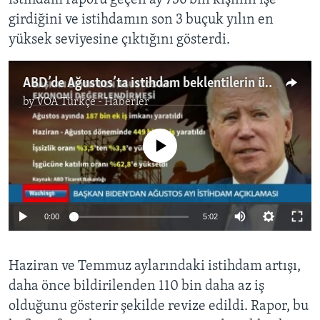
girdiğini ve istihdamın son 3 buçuk yılın en
yüksek seviyesine çıktığını gösterdi.
ABD’de Ağustos’ta istihdam beklentilerin üstünde arttı
by
VOA Türkçe - Haberler
No media source currently available
0:00
5:02
Haziran ve Temmuz aylarındaki istihdam artışı,
daha önce bildirilenden 110 bin daha az iş
olduğunu gösterir şekilde revize edildi. Rapor, bu