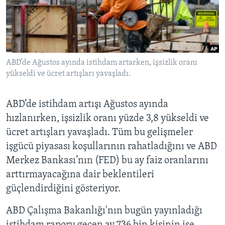
BIZI TAKIP EDIN
HAYATTAN
SANAT
Diller
ABD’de Ağustos ayında istihdam artarken, işsizlik oranı
yükseldi ve ücret artışları yavaşladı.
ABD’de istihdam artışı Ağustos ayında
hızlanırken, işsizlik oranı yüzde 3,8 yükseldi ve
ücret artışları yavaşladı. Tüm bu gelişmeler
işgücü piyasası koşullarının rahatladığını ve ABD
Merkez Bankası’nın (FED) bu ay faiz oranlarını
arttırmayacağına dair beklentileri
güçlendirdiğini gösteriyor.
ABD Çalışma Bakanlığı'nın bugün yayınladığı
istihdam raporu geçen ay 736 bin kişinin işe