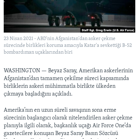
BIZI TAKIP EDIN
HAYATTAN
SANAT
Diller
23 Nisan 2021 - ABD'nin Afganistan'dan asker çekme
sürecinde birlikleri koruma amacıyla Katar'a sevkettiği B-52
bombardıman uçaklarından biri
WASHINGTON —
Beyaz Saray, Amerikan askerlerinin
Afganistan’dan tamamen çekilme süreci kapsamında
birliklerin askeri mühimmatla birlikte ülkeden
çıkmaya başladığını açıkladı.
Amerika’nın en uzun süreli savaşının sona erme
sürecinin başlangıcı olarak nitelendirilen asker çekme
planıyla ilgili olarak, başkanlık uçağı Air Force One’da
gazetecilere konuşan Beyaz Saray Basın Sözcüsü