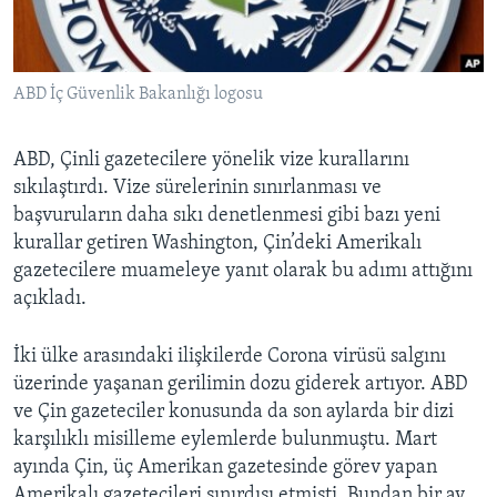
BIZI TAKIP EDIN
HAYATTAN
SANAT
ABD İç Güvenlik Bakanlığı logosu
Diller
ABD, Çinli gazetecilere yönelik vize kurallarını
sıkılaştırdı. Vize sürelerinin sınırlanması ve
başvuruların daha sıkı denetlenmesi gibi bazı yeni
kurallar getiren Washington, Çin’deki Amerikalı
gazetecilere muameleye yanıt olarak bu adımı attığını
açıkladı.
İki ülke arasındaki ilişkilerde Corona virüsü salgını
üzerinde yaşanan gerilimin dozu giderek artıyor. ABD
ve Çin gazeteciler konusunda da son aylarda bir dizi
karşılıklı misilleme eylemlerde bulunmuştu. Mart
ayında Çin, üç Amerikan gazetesinde görev yapan
Amerikalı gazetecileri sınırdışı etmişti. Bundan bir ay