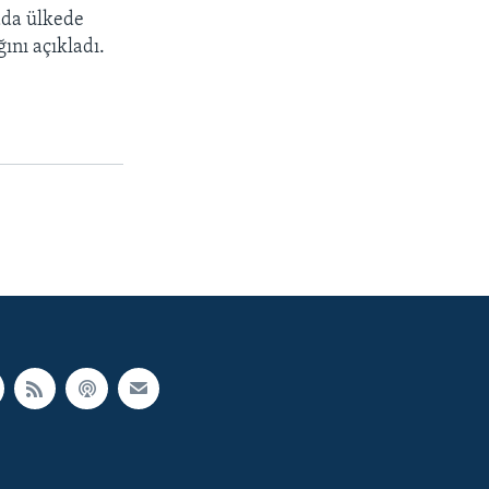
ada ülkede
ğını açıkladı.