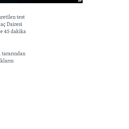
retilen test
aç Dairesi
 ve 45 dakika
A tararından
ıkların