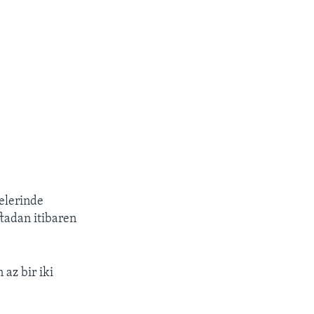
nelerinde
ftadan itibaren
 az bir iki