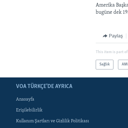
Amerika Başka
bugüne dek 195 
Paylaş
This item is part of
Sağlık
AM
LEARNING ENGLISH
BIZI TAKIP EDIN
VOA TÜRKÇE'DE AYRICA
Anasayfa
Erişilebilirlik
Kullanım Şartları ve Gizlilik Politikası
Diller