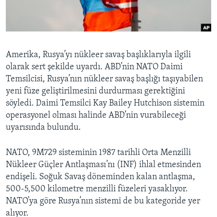
BIZI TAKIP EDIN
HAYATTAN
SANAT
Diller
Amerika, Rusya’yı nükleer savaş başlıklarıyla ilgili
olarak sert şekilde uyardı. ABD’nin NATO Daimi
Temsilcisi, Rusya’nın nükleer savaş başlığı taşıyabilen
yeni füze geliştirilmesini durdurması gerektiğini
söyledi. Daimi Temsilci Kay Bailey Hutchison sistemin
operasyonel olması halinde ABD’nin vurabileceği
uyarısında bulundu.
NATO, 9M729 sisteminin 1987 tarihli Orta Menzilli
Nükleer Güçler Antlaşması’nı (INF) ihlal etmesinden
endişeli. Soğuk Savaş döneminden kalan antlaşma,
500-5,500 kilometre menzilli füzeleri yasaklıyor.
NATO’ya göre Rusya’nın sistemi de bu kategoride yer
alıyor.