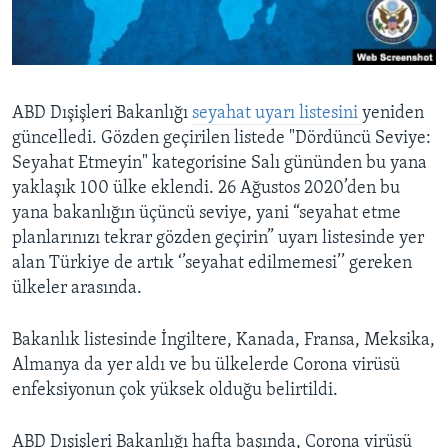
BIZI TAKIP EDIN
HAYATTAN
SANAT
Diller
ABD Dışişleri Bakanlığı
seyahat uyarı listesini
yeniden
güncelledi. Gözden geçirilen listede "Dördüncü Seviye:
Seyahat Etmeyin" kategorisine Salı gününden bu yana
yaklaşık 100 ülke eklendi. 26 Ağustos 2020’den bu
yana bakanlığın üçüncü seviye, yani “seyahat etme
planlarınızı tekrar gözden geçirin” uyarı listesinde yer
alan Türkiye de artık ‘’seyahat edilmemesi’’ gereken
ülkeler arasında.
Bakanlık listesinde İngiltere, Kanada, Fransa, Meksika,
Almanya da yer aldı ve bu ülkelerde Corona virüsü
enfeksiyonun çok yüksek olduğu belirtildi.
ABD Dışişleri Bakanlığı hafta başında, Corona virüsü