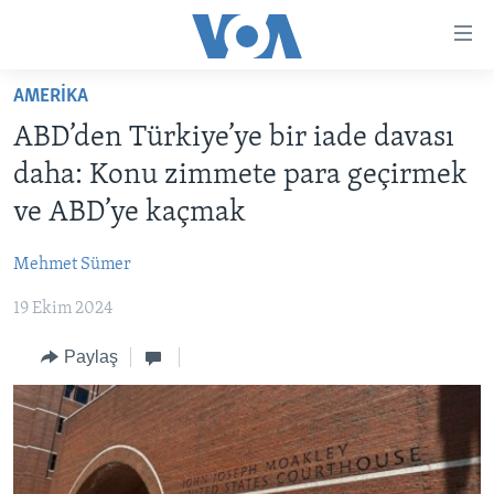
Erişilebilirlik
Ana
içeriğe
AMERİKA
geç
HABERLER
Ana
ABD’den Türkiye’ye bir iade davası
PROGRAMLAR
TÜRKİYE
navigasyona
daha: Konu zimmete para geçirmek
geç
UKRAYNA KRİZİ
AMERİKA
AMERİKA'DA YAŞAM
ve ABD’ye kaçmak
Aramaya
YAPAY ZEKA
ORTADOĞU
geç
Mehmet Sümer
YORUMLAR
AVRUPA
19 Ekim 2024
AMERIKA'YA ÖZEL
ULUSLARARASI
İNGİLİZCE DERSLERİ
Paylaş
SAĞLIK
MULTİMEDYA
BİLİM VE TEKNOLOJİ
EKONOMİ
VİDEO GALERİ
LEARNING ENGLISH
ÇEVRE
FOTO GALERİ