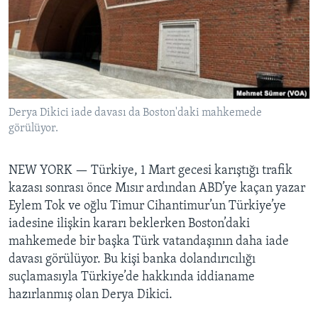
BIZI TAKIP EDIN
HAYATTAN
SANAT
Diller
Derya Dikici iade davası da Boston'daki mahkemede
görülüyor.
NEW YORK —
Türkiye, 1 Mart gecesi karıştığı trafik
kazası sonrası önce Mısır ardından ABD’ye kaçan yazar
Eylem Tok ve oğlu Timur Cihantimur’un Türkiye’ye
iadesine ilişkin kararı beklerken Boston’daki
mahkemede bir başka Türk vatandaşının daha iade
davası görülüyor. Bu kişi banka dolandırıcılığı
suçlamasıyla Türkiye’de hakkında iddianame
hazırlanmış olan Derya Dikici.